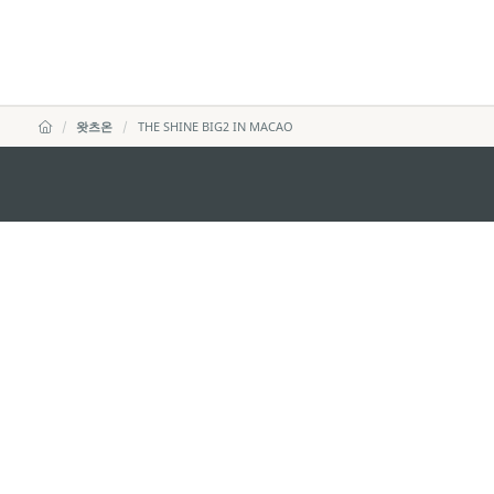
왓츠온
THE SHINE BIG2 IN MACAO
마카오정부관광청
주소
04533, 서울시 중구 남대
이메일
korea@macaotourism.kr
전화
+82 2 778 4402
관광문의직통전화
+853 2833 3000