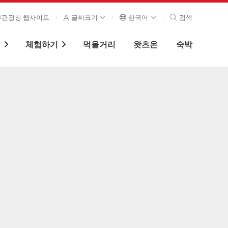
관광청 웹사이트
글씨크기
한국어
검색
기
체험하기
먹을거리
왓츠온
숙박