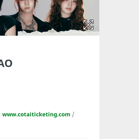
CAO
t
www.cotaiticketing.com
/