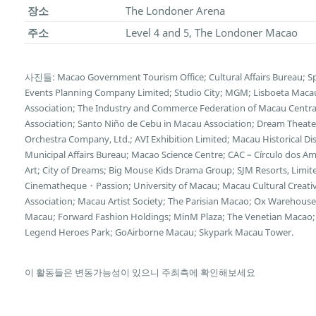
장소
The Londoner Arena
주소
Level 4 and 5, The Londoner Macao
사진들: Macao Government Tourism Office; Cultural Affairs Bureau; Sp
Events Planning Company Limited; Studio City; MGM; Lisboeta Mac
Association; The Industry and Commerce Federation of Macau Central
Association; Santo Niño de Cebu in Macau Association; Dream Theater
Orchestra Company, Ltd.; AVI Exhibition Limited; Macau Historical D
Municipal Affairs Bureau; Macao Science Centre; CAC – Círculo dos
Art; City of Dreams; Big Mouse Kids Drama Group; SJM Resorts, Limi
Cinematheque・Passion; University of Macau; Macau Cultural Creative 
Association; Macau Artist Society; The Parisian Macao; Ox Wareho
Macau; Forward Fashion Holdings; MinM Plaza; The Venetian Macao; 
Legend Heroes Park; GoAirborne Macau; Skypark Macau Tower.
이 활동들은 변동가능성이 있으니 주최측에 확인해보세요