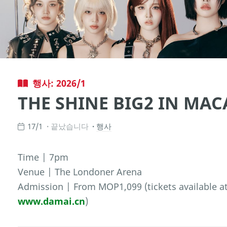
행사: 2026/1
THE SHINE BIG2 IN MA
17/1
끝났습니다
행사
Time | 7pm
Venue | The Londoner Arena
Admission | From MOP1,099 (tickets available a
www.damai.cn
)