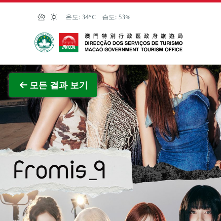
Skip to Main Content
온도:
34°C
습도:
53%
마카오정부관광청
전체 이
모든 결과 보기