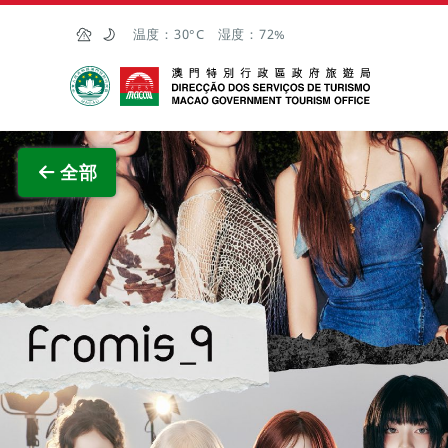
跳至主内容
温度：
30°C
湿度：
72%
澳门特别行政区政府旅游局
查看原
全部