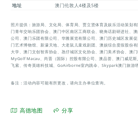
地址
澳门伦敦人4楼及5楼
照片提供：旅游局、文化局、体育局、贾立贤体育及娱乐活动策划有
门青年交响乐团协会、澳门中区南区工商联会、晓角话剧研进社、澳
公司、澳门乐团有限公司、华雅展览有限公司、澳门历史城区发展促
门艺术博物馆、新濠天地、大老鼠儿童戏剧团、澳娱综合度假股份有
大学、澳门文创智库协会、氹仔城区文化协会、澳门美术协会、澳门
MyGolf Macau、尚晋（国际）控股有限公司、澳品荟、澳门威尼斯人、Fu
飞索、传奇英雄科技城、GoAirborne室内跳伞、Skypark澳门旅游
备注：活动内容可能有所更改，请向主办单位查询。
高德地图
分享