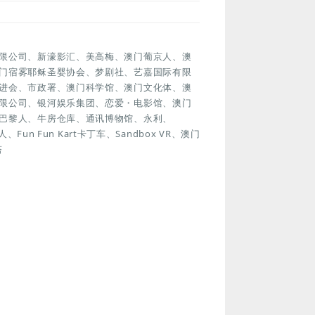
限公司、新濠影汇、美高梅、澳门葡京人、澳
门宿雾耶稣圣婴协会、梦剧社、艺嘉国际有限
进会、市政署、澳门科学馆、澳门文化体、澳
限公司、银河娱乐集团、恋爱・电影馆、澳门
巴黎人、牛房仓库、通讯博物馆、永利、
n Fun Kart卡丁车、Sandbox VR、澳门
塔