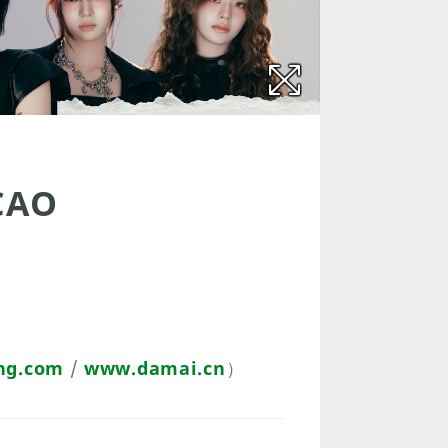
CAO
ng.com
/
www.damai.cn
）