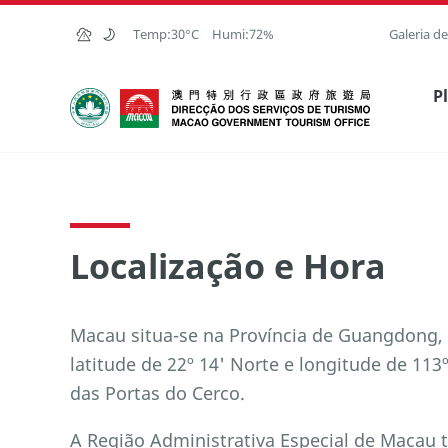
Ir para o conteúdo principal
Temp:
30°C
Humi:
72%
Galeria d
Direcção dos Serviços de Turismo
P
Localização e Hora
Macau situa-se na Província de Guangdong, 
latitude de 22º 14' Norte e longitude de 113
das Portas do Cerco.
A Região Administrativa Especial de Macau