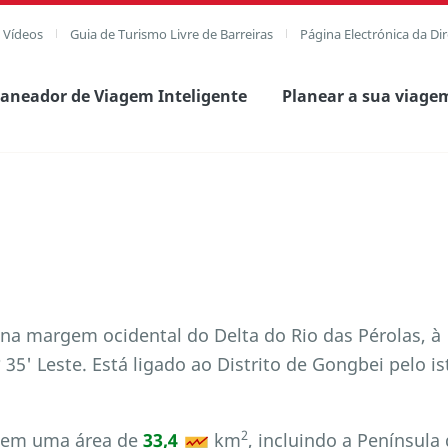
e Vídeos
Guia de Turismo Livre de Barreiras
Página Electrónica da Di
laneador de Viagem Inteligente
Planear a sua viage
na margem ocidental do Delta do Rio das Pérolas, à
º 35' Leste. Está ligado ao Distrito de Gongbei pelo i
2
 tem uma área de
33,4
km
, incluindo a Península