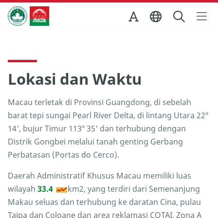
Skip to Main Content
Kantor Pariwisata Pemerintah Macau
Lokasi dan Waktu
Macau terletak di Provinsi Guangdong, di sebelah
barat tepi sungai Pearl River Delta, di lintang Utara 22º
14', bujur Timur 113º 35' dan terhubung dengan
Distrik Gongbei melalui tanah genting Gerbang
Perbatasan (Portas do Cerco).
Daerah Administratif Khusus Macau memiliki luas
wilayah
33.4
km2, yang terdiri dari Semenanjung
Makau seluas dan terhubung ke daratan Cina, pulau
Taipa dan Coloane dan area reklamasi COTAI, Zona A