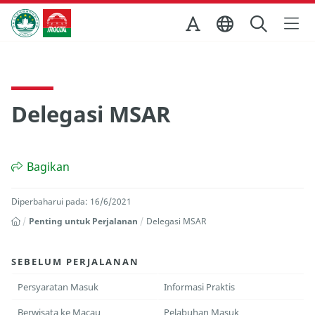
Skip to Main Content
Kantor Pariwisata Pemerintah Macau
Delegasi MSAR
Bagikan
Diperbaharui pada: 16/6/2021
Penting untuk Perjalanan
Delegasi MSAR
SEBELUM PERJALANAN
Persyaratan Masuk
Informasi Praktis
Berwisata ke Macau
Pelabuhan Masuk