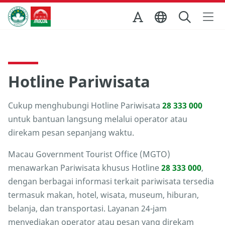
Skip to Main Content
Kantor Pariwisata Pemerintah Macau
Hotline Pariwisata
Cukup menghubungi Hotline Pariwisata
28 333 000
untuk bantuan langsung melalui operator atau
direkam pesan sepanjang waktu.
Macau Government Tourist Office (MGTO)
menawarkan Pariwisata khusus Hotline
28 333 000
,
dengan berbagai informasi terkait pariwisata tersedia
termasuk makan, hotel, wisata, museum, hiburan,
belanja, dan transportasi. Layanan 24-jam
menyediakan operator atau pesan yang direkam