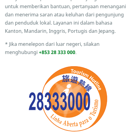
untuk memberikan bantuan, pertanyaan menangani
dan menerima saran atau keluhan dari pengunjung
dan penduduk lokal. Layanan ini dalam bahasa
Kanton, Mandarin, Inggris, Portugis dan Jepang.
* Jika menelepon dari luar negeri, silakan
menghubungi
+853 28 333 000
.