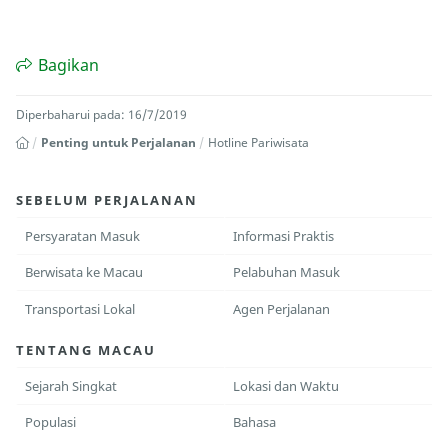
Bagikan
Diperbaharui pada: 16/7/2019
Penting untuk Perjalanan
Hotline Pariwisata
SEBELUM PERJALANAN
Persyaratan Masuk
Informasi Praktis
Berwisata ke Macau
Pelabuhan Masuk
Transportasi Lokal
Agen Perjalanan
TENTANG MACAU
Sejarah Singkat
Lokasi dan Waktu
Populasi
Bahasa