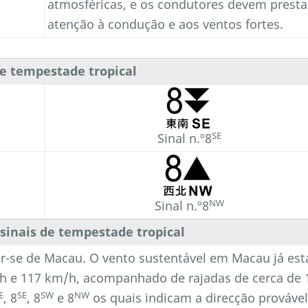
atmosféricas, e os condutores devem presta
atenção à condução e aos ventos fortes.
de tempestade tropical
SE
Sinal n.º8
NW
Sinal n.º8
 sinais de tempestade tropical
r-se de Macau. O vento sustentável em Macau já est
m/h e 117 km/h, acompanhado de rajadas de cerca de 
E
SE
SW
NW
, 8
, 8
e 8
os quais indicam a direcção prováve