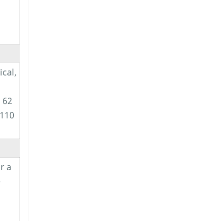
cal,
 62
 110
r a
e