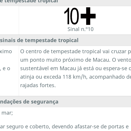
de tempestade tropical
Sinal n.º10
 sinais de tempestade tropical
óximo
O centro de tempestade tropical vai cruzar 
u
um ponto muito próximo de Macau. O vent
, e o
sustentável em Macau já está ou espera-se 
a
atinja ou exceda 118 km/h, acompanhado d
rajadas fortes.
ndações de segurança
o mar;
gar seguro e coberto, devendo afastar-se de portas e