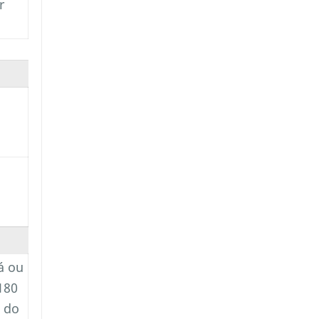
r
á ou
180
l do