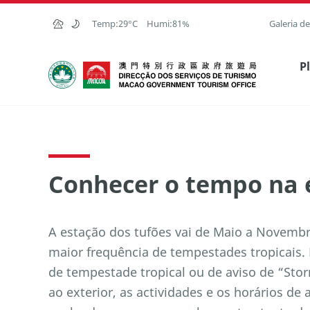
Ir para o conteúdo principal
Temp:
29°C
Humi:
81%
Galeria d
Direcção dos Serviços de Turismo
P
Conhecer o tempo na 
A estação dos tufões vai de Maio a Novemb
maior frequência de tempestades tropicais.
de tempestade tropical ou de aviso de “Stor
ao exterior, as actividades e os horários de