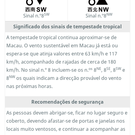
SW
NW
Sinal n.º8
Sinal n.º8
Significado dos sinais de tempestade tropical
A tempestade tropical continua aproximar-se de
Macau. O vento sustentável em Macau já está ou
espera-se que atinja valores entre 63 km/h e 117
km/h, acompanhado de rajadas de cerca de 180
os
NE
SE
SW
km/h. No sinal n.º 8 incluem-se os n.
8
, 8
, 8
e
NW
8
os quais indicam a direcção provável do vento
nas próximas horas.
Recomendações de segurança
As pessoas devem abrigar-se, ficar no lugar seguro e
coberto, devendo afastar-se de portas e janelas nos
locais muito ventosos, e continuar a acompanhar as