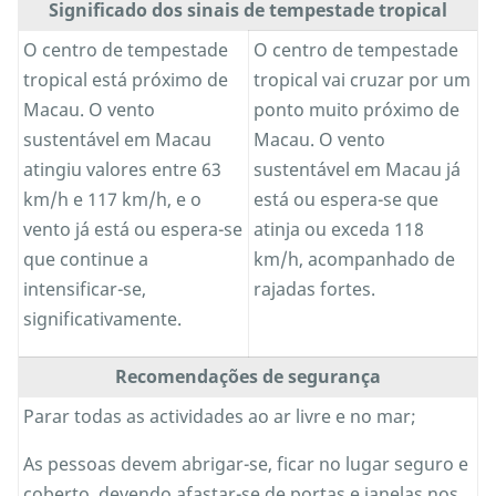
Significado dos sinais de tempestade tropical
O centro de tempestade
O centro de tempestade
tropical está próximo de
tropical vai cruzar por um
Macau. O vento
ponto muito próximo de
sustentável em Macau
Macau. O vento
atingiu valores entre 63
sustentável em Macau já
km/h e 117 km/h, e o
está ou espera-se que
vento já está ou espera-se
atinja ou exceda 118
que continue a
km/h, acompanhado de
intensificar-se,
rajadas fortes.
significativamente.
Recomendações de segurança
Parar todas as actividades ao ar livre e no mar;
As pessoas devem abrigar-se, ficar no lugar seguro e
coberto, devendo afastar-se de portas e janelas nos