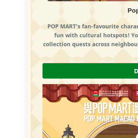
Pop
POP MART’s fan-favourite chara
fun with cultural hotspots! Y
collection quests across neighbou
D