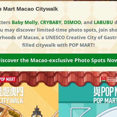
 Mart Macao Citywalk
cters
Baby Molly
,
CRYBABY
,
DIMOO
, and
LABUBU
d
ou may discover limited-time photo spots, join s
rhoods of Macao, a UNESCO Creative City of Gastr
filled citywalk with POP MART!
iscover the Macao-exclusive Photo Spots No