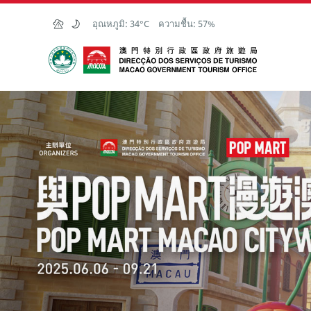
Skip to Main Content
อุณหภูมิ:
34°C
ความชื้น:
57%
สำนักงานการท่องเที่ยวของรัฐบาลมาเก๊า