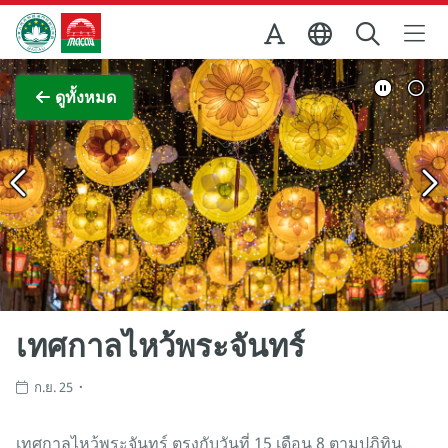
Skip to Main Content
สำนักงานการท่องเที่ยวของรัฐบาลมาเก๊า
ภาพขยาย
ดูทั้งหมด
เทศกาลไหว้พระจันทร์
ก.ย. 25
เทศกาลไหว้พระจันทร์ ตรงกับวันที่ 15 เดือน 8 ตามปฏิทิน