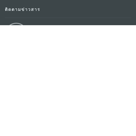
ติดตามข่าวสาร
ดู MACAO ON THE GO
แอพสำหรับมือถือ
สำนักงานการท่องเที่ยวของรัฐบาลมาเก๊า
ที่อยู่
188 อาคารสปริงทาวเวอร์ ชั้น 19 ถนนพญาไท แขวงทุ่ง
พญาไท เขตราชเทวี กรุงเทพมหานคร 10400
อีเมล์
infos@macaotourism.in.th
โทรศัพท์
+669 5254 4464