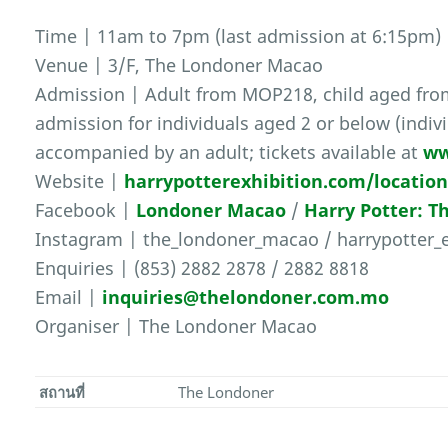
Time | 11am to 7pm (last admission at 6:15pm)
Venue | 3/F, The Londoner Macao
Admission | Adult from MOP218, child aged fro
admission for individuals aged 2 or below (indi
accompanied by an adult; tickets available at
ww
Website |
harrypotterexhibition.com/locatio
Facebook |
Londoner Macao
/
Harry Potter: T
Instagram | the_londoner_macao / harrypotter_e
Enquiries | (853) 2882 2878 / 2882 8818
Email |
inquiries@thelondoner.com.mo
Organiser | The Londoner Macao
สถานที่
The Londoner