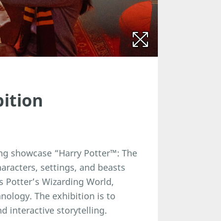
bition
ring showcase “Harry Potter™: The
haracters, settings, and beasts
as Potter’s Wizarding World,
nology. The exhibition is to
d interactive storytelling.