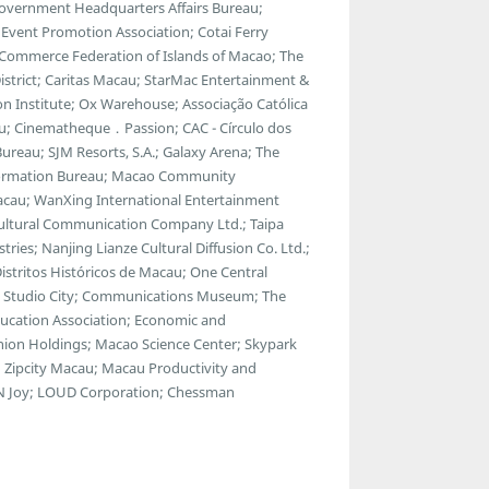
Government Headquarters Affairs Bureau;
vent Promotion Association; Cotai Ferry
 Commerce Federation of Islands of Macao; The
strict; Caritas Macau; StarMac Entertainment &
 Institute; Ox Warehouse; Associação Católica
u; Cinematheque．Passion; CAC - Círculo dos
ureau; SJM Resorts, S.A.; Galaxy Arena; The
ormation Bureau; Macao Community
Macau; WanXing International Entertainment
Cultural Communication Company Ltd.; Taipa
tries; Nanjing Lianze Cultural Diffusion Co. Ltd.;
tritos Históricos de Macau; One Central
a; Studio City; Communications Museum; The
ducation Association; Economic and
ion Holdings; Macao Science Center; Skypark
 Zipcity Macau; Macau Productivity and
ul N Joy; LOUD Corporation; Chessman