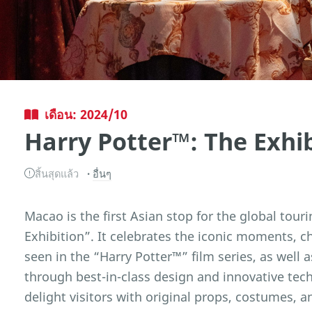
เดือน: 2024/10
Harry Potter™: The Exhi
สิ้นสุดแล้ว
อื่นๆ
Macao is the first Asian stop for the global tou
Exhibition”. It celebrates the iconic moments, c
seen in the “Harry Potter™” film series, as well 
through best-in-class design and innovative tech
delight visitors with original props, costumes, an