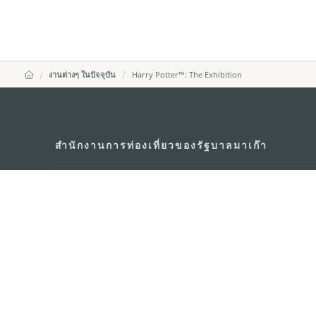
งานต่างๆ ในปัจจุบัน
Harry Potter™: The Exhibition
สำนักงานการท่องเที่ยวของรัฐบาลมาเก๊า
ที่อยู่
188 อาคารสปริงทาวเ
พญาไท เขตราชเทวี 
อีเมล์
infos@macaotouris
โทรศัพท์
+669 5254 4464
สายด่วนสำหรับนักท่องเที่ยว
+853 2833 3000