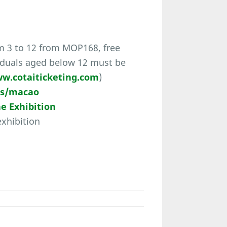
m 3 to 12 from MOP168, free
viduals aged below 12 must be
w.cotaiticketing.com
)
ns/macao
he Exhibition
xhibition