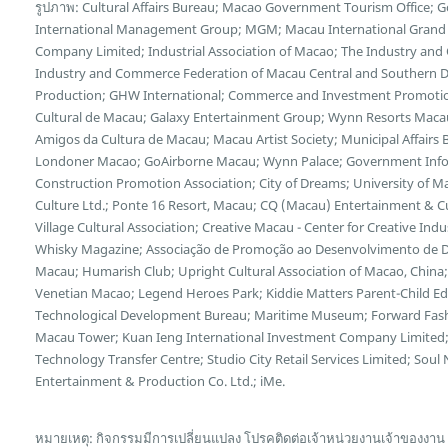
รูปภาพ: Cultural Affairs Bureau; Macao Government Tourism Office; 
International Management Group; MGM; Macau International Grand E
Company Limited; Industrial Association of Macao; The Industry and
Industry and Commerce Federation of Macau Central and Southern Di
Production; GHW International; Commerce and Investment Promotion
Cultural de Macau; Galaxy Entertainment Group; Wynn Resorts Maca
Amigos da Cultura de Macau; Macau Artist Society; Municipal Affairs B
Londoner Macao; GoAirborne Macau; Wynn Palace; Government Inf
Construction Promotion Association; City of Dreams; University of 
Culture Ltd.; Ponte 16 Resort, Macau; CQ (Macau) Entertainment & 
Village Cultural Association; Creative Macau - Center for Creative Indus
Whisky Magazine; Associação de Promoção ao Desenvolvimento de Dis
Macau; Humarish Club; Upright Cultural Association of Macao, Chin
Venetian Macao; Legend Heroes Park; Kiddie Matters Parent-Child E
Technological Development Bureau; Maritime Museum; Forward Fash
Macau Tower; Kuan Ieng International Investment Company Limited;
Technology Transfer Centre; Studio City Retail Services Limited; So
Entertainment & Production Co. Ltd.; iMe.
หมายเหตุ: กิจกรรมมีการเปลี่ยนแปลง โปรคติดต่อเจ้าหน่วยงานเจ้าของงาน