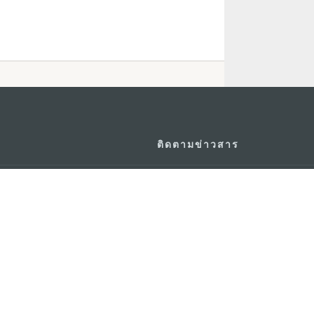
ติดตามข่าวสาร
วอร์ ชั้น 19 ถนนพญาไท แขวงทุ่ง
ดู MACAO ON T
GO
กรุงเทพมหานคร 10400
แอพสำหรับมือถ
m.in.th