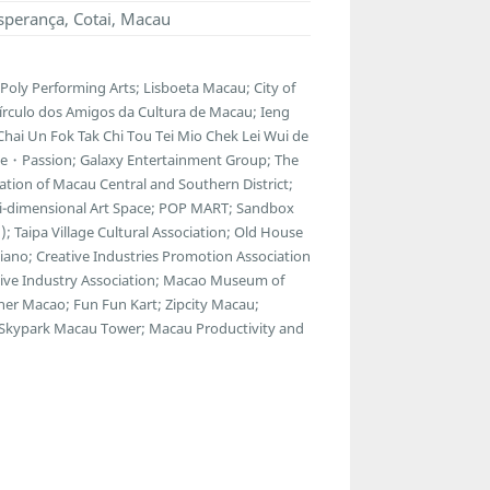
sperança, Cotai, Macau
Poly Performing Arts; Lisboeta Macau; City of
Círculo dos Amigos da Cultura de Macau; Ieng
Chai Un Fok Tak Chi Tou Tei Mio Chek Lei Wui de
ue・Passion; Galaxy Entertainment Group; The
ion of Macau Central and Southern District;
ulti-dimensional Art Space; POP MART; Sandbox
; Taipa Village Cultural Association; Old House
esiano; Creative Industries Promotion Association
reative Industry Association; Macao Museum of
ner Macao; Fun Fun Kart; Zipcity Macau;
 Skypark Macau Tower; Macau Productivity and