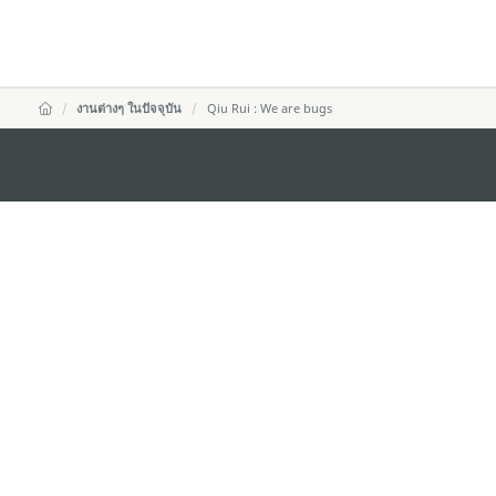
งานต่างๆ ในปัจจุบัน
Qiu Rui : We are bugs
สำนักงานการท่องเที่ยวของรัฐบาลมาเก๊า
ที่อยู่
188 อาคารสปริงทาวเ
พญาไท เขตราชเทวี 
อีเมล์
infos@macaotouris
โทรศัพท์
+669 5254 4464
สายด่วนสำหรับนักท่องเที่ยว
+853 2833 3000