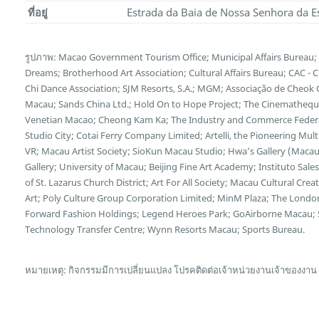
ที่อยู่
Estrada da Baia de Nossa Senhora da E
รูปภาพ: Macao Government Tourism Office; Municipal Affairs Bureau; 
Dreams; Brotherhood Art Association; Cultural Affairs Bureau; CAC - 
Chi Dance Association; SJM Resorts, S.A.; MGM; Associação de Cheok 
Macau; Sands China Ltd.; Hold On to Hope Project; The Cinematheq
Venetian Macao; Cheong Kam Ka; The Industry and Commerce Federat
Studio City; Cotai Ferry Company Limited; Artelli, the Pioneering M
VR; Macau Artist Society; SioKun Macau Studio; Hwa’s Gallery (Macau)
Gallery; University of Macau; Beijing Fine Art Academy; Instituto Sal
of St. Lazarus Church District; Art For All Society; Macau Cultural C
Art; Poly Culture Group Corporation Limited; MinM Plaza; The Londo
Forward Fashion Holdings; Legend Heroes Park; GoAirborne Macau;
Technology Transfer Centre; Wynn Resorts Macau; Sports Bureau.
หมายเหตุ: กิจกรรมมีการเปลี่ยนแปลง โปรคติดต่อเจ้าหน่วยงานเจ้าของงาน