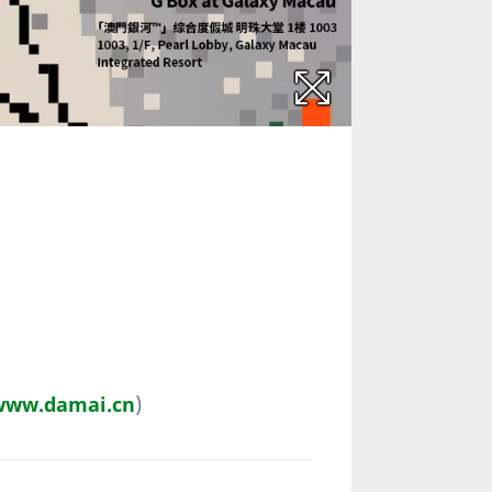
www.damai.cn
)