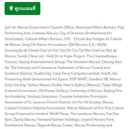
ดูบนแผนที่
รูปภาพ: Macao Government Tourism Office; Municipal Affairs Bureau; Poly
Performing Arts; Lisboeta Macau; City of Dreams; Brotherhood Art
Association; Cultural Affairs Bureau; CAC - Círculo dos Amigos da Cultura
de Macau; Ieng Chi Dance Association; SJM Resorts, S.A.; MGM;
Associação de Cheok Chai Un Fok Tak Chi Tou Tei Mio Chek Lei Wui de
Macau; Sands China Ltd.; Hold On to Hope Project; The Cinematheque・
Passion; Galaxy Entertainment Group; The Venetian Macao; Cheong Kam
Ka; The Industry and Commerce Federation of Macau Central and
Southern District; Studio City; Cotai Ferry Company Limited; Artelli, the
Pioneering Multi-dimensional Art Space; POP MART; Sandbox VR; Macau
Artist Society; SioKun Macau Studio; Hwa’s Gallery (Macau); Taipa Village
Cultural Association; Old House Gallery; University of Macau; Beijing Fine
Art Academy; Instituto Salesiano; Creative Industries Promotion
Association of St. Lazarus Church District; Art For All Society; Macau
Cultural Creative Industry Association; Macao Museum of Art; Poly Culture
Group Corporation Limited; MinM Plaza; The Londoner Macao; Fun Fun
Kart; Zipcity Macau; Forward Fashion Holdings; Legend Heroes Park;
GoAirborne Macau; Skypark Macau Tower; Macau Productivity and