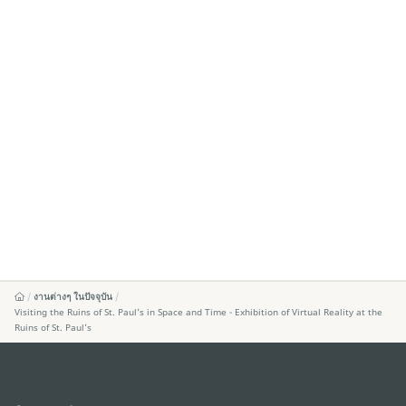
งานต่างๆ ในปัจจุบัน
Visiting the Ruins of St. Paul’s in Space and Time - Exhibition of Virtual Reality at the
Ruins of St. Paul’s