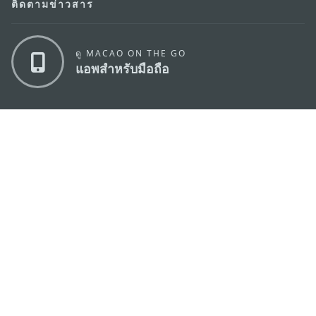
ติดตามข่าวสาร
ดู MACAO ON THE GO
แอพสำหรับมือถือ
สำนักงานการท่องเที่ยวของรัฐบาลมาเก๊า
ที่อยู่
188 อาคารสปริงทาวเวอร์ ชั้น 19 ถนนพญาไท แขวงทุ่ง
พญาไท เขตราชเทวี กรุงเทพมหานคร 10400
อีเมล์
infos@macaotourism.in.th
โทรศัพท์
+669 5254 4464
สายด่วน
+853 2833 3000