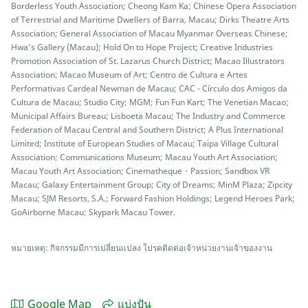
Borderless Youth Association; Cheong Kam Ka; Chinese Opera Association
of Terrestrial and Maritime Dwellers of Barra, Macau; Dirks Theatre Arts
Association; General Association of Macau Myanmar Overseas Chinese;
Hwa’s Gallery (Macau); Hold On to Hope Project; Creative Industries
Promotion Association of St. Lazarus Church District; Macao Illustrators
Association; Macao Museum of Art; Centro de Cultura e Artes
Performativas Cardeal Newman de Macau; CAC - Círculo dos Amigos da
Cultura de Macau; Studio City; MGM; Fun Fun Kart; The Venetian Macao;
Municipal Affairs Bureau; Lisboeta Macau; The Industry and Commerce
Federation of Macau Central and Southern District; A Plus International
Limited; Institute of European Studies of Macau; Taipa Village Cultural
Association; Communications Museum; Macau Youth Art Association;
Macau Youth Art Association; Cinematheque・Passion; Sandbox VR
Macau; Galaxy Entertainment Group; City of Dreams; MinM Plaza; Zipcity
Macau; SJM Resorts, S.A.; Forward Fashion Holdings; Legend Heroes Park;
GoAirborne Macau; Skypark Macau Tower.
หมายเหตุ: กิจกรรมมีการเปลี่ยนแปลง โปรคติดต่อเจ้าหน่วยงานเจ้าของงาน
Google Map
แบ่งปัน