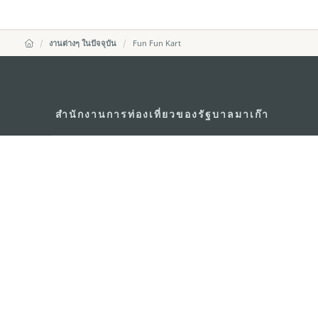
งานต่างๆ ในปัจจุบัน
Fun Fun Kart
สำนักงานการท่องเที่ยวของรัฐบาลมาเก๊า
ที่อยู่
188 อาคารสปริงทาวเ
พญาไท เขตราชเทวี 
อีเมล์
infos@macaotouris
โทรศัพท์
+669 5254 4464
สายด่วนสำหรับนักท่องเที่ยว
+853 2833 3000
เกี่ยวกับเรา
ติดต่อเรา
ข้อตกลงและเงื่อนไข
นโยบา