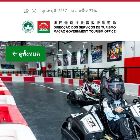
Skip to Main Content
อุณหภูมิ:
31°C
ความชื้น:
77%
สำนักงานการท่องเที่ยวของรัฐบาลมาเก๊า
ภาพขย
ดูทั้งหมด