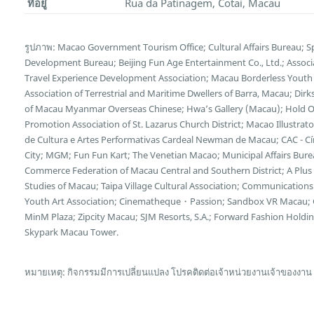
ที่อยู่
Rua da Patinagem, Cotai, Macau
รูปภาพ: Macao Government Tourism Office; Cultural Affairs Bureau; 
Development Bureau; Beijing Fun Age Entertainment Co., Ltd.; Associ
Travel Experience Development Association; Macau Borderless Youth
Association of Terrestrial and Maritime Dwellers of Barra, Macau; Dirk
of Macau Myanmar Overseas Chinese; Hwa’s Gallery (Macau); Hold On
Promotion Association of St. Lazarus Church District; Macao Illustra
de Cultura e Artes Performativas Cardeal Newman de Macau; CAC - Cí
City; MGM; Fun Fun Kart; The Venetian Macao; Municipal Affairs Bur
Commerce Federation of Macau Central and Southern District; A Plus I
Studies of Macau; Taipa Village Cultural Association; Communicatio
Youth Art Association; Cinematheque・Passion; Sandbox VR Macau; G
MinM Plaza; Zipcity Macau; SJM Resorts, S.A.; Forward Fashion Hold
Skypark Macau Tower.
หมายเหตุ: กิจกรรมมีการเปลี่ยนแปลง โปรคติดต่อเจ้าหน่วยงานเจ้าของงาน