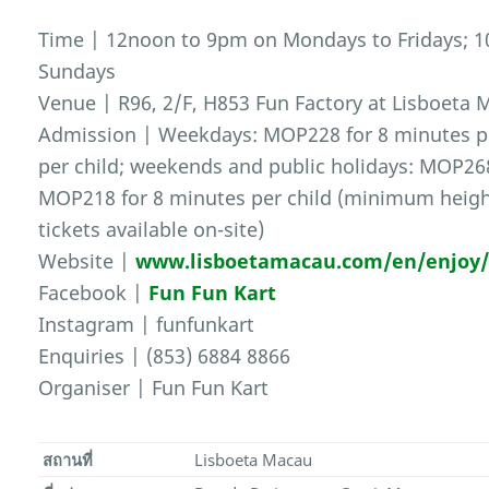
Time | 12noon to 9pm on Mondays to Fridays; 
Sundays
Venue | R96, 2/F, H853 Fun Factory at Lisboeta
Admission | Weekdays: MOP228 for 8 minutes pe
per child; weekends and public holidays: MOP268
MOP218 for 8 minutes per child (minimum heigh
tickets available on-site)
Website |
www.lisboetamacau.com/en/enjoy/
Facebook |
Fun Fun Kart
Instagram | funfunkart
Enquiries | (853) 6884 8866
Organiser | Fun Fun Kart
สถานที่
Lisboeta Macau