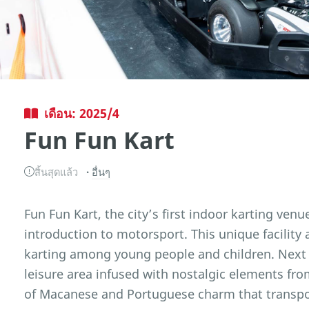
เดือน: 2025/4
Fun Fun Kart
สิ้นสุดแล้ว
อื่นๆ
Fun Fun Kart, the city’s first indoor karting venu
introduction to motorsport. This unique facility a
karting among young people and children. Next to 
leisure area infused with nostalgic elements fr
of Macanese and Portuguese charm that transport