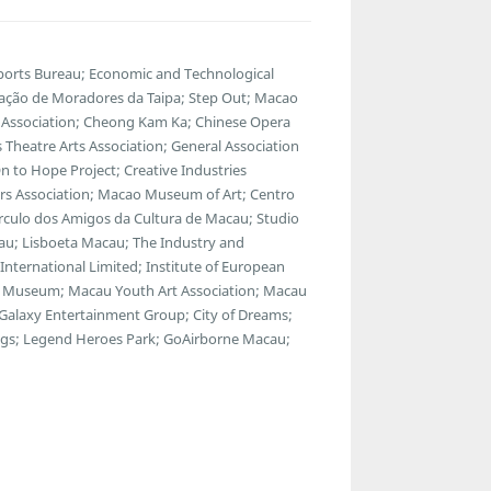
Sports Bureau; Economic and Technological
ação de Moradores da Taipa; Step Out; Macao
 Association; Cheong Kam Ka; Chinese Opera
s Theatre Arts Association; General Association
 to Hope Project; Creative Industries
tors Association; Macao Museum of Art; Centro
rculo dos Amigos da Cultura de Macau; Studio
eau; Lisboeta Macau; The Industry and
nternational Limited; Institute of European
ns Museum; Macau Youth Art Association; Macau
alaxy Entertainment Group; City of Dreams;
ings; Legend Heroes Park; GoAirborne Macau;