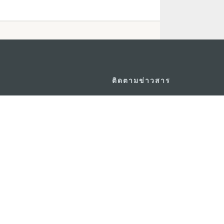
ติดตามข่าวสาร
วอร์ ชั้น 19 ถนนพญาไท แขวงทุ่ง
ดู MACAO ON T
GO
กรุงเทพมหานคร 10400
แอพสำหรับมือถ
m.in.th
ยความเป็นส่วนตัว
พันธกิจด้านการใช้งาน