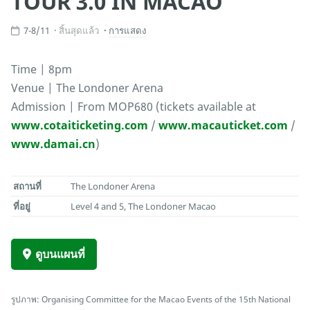
TOUR 3.0 IN MACAO
7-8/11
สิ้นสุดแล้ว
การแสดง
Time | 8pm
Venue | The Londoner Arena
Admission | From MOP680 (tickets available at
www.cotaiticketing.com
/
www.macauticket.com
/
www.damai.cn
)
สถานที่
The Londoner Arena
ที่อยู่
Level 4 and 5, The Londoner Macao
ดูบนแผนที่
รูปภาพ: Organising Committee for the Macao Events of the 15th National