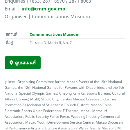
Enquiries | (853) 2871 8570 / 2871 8063
Email |
info@cmm.gov.mo
Organiser | Communications Museum
สถานที่
Communications Museum
ที่อยู่
Estrada D. Maria II, No. 7
ดูบนแผนที่
รูปภาพ: Organising Committee for the Macao Events of the 15th National
Games, the 12th National Games for Persons with Disabilities, and the 9th
National Special Olympic Games; Cheong Kam Ka; Sports Bureau; Cultural
Affairs Bureau; MGM; Studio City; Caritas Macau; Creative Industries
Promotion Association of St. Lazarus Church District; Macao China
Electronic Sports Union Federation; T Theatre; Macau Motosurf
Association; Public Security Police Force; Wedding Industry Commercial
Association; Macau Youth Development Service Centre; Macao Diocesan
of Performance Arts and Culture Association; Wynn Resorts Macau; SJM