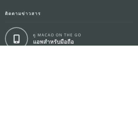
ติดตามข่าวสาร
ดู MACAO ON THE GO
แอพสำหรับมือถือ
สำนักงานการท่องเที่ยวของรัฐบาลมาเก๊า
ที่อยู่
188 อาคารสปริงทาวเวอร์ ชั้น 19 ถนนพญาไท แขวงทุ่ง
พญาไท เขตราชเทวี กรุงเทพมหานคร 10400
อีเมล์
infos@macaotourism.in.th