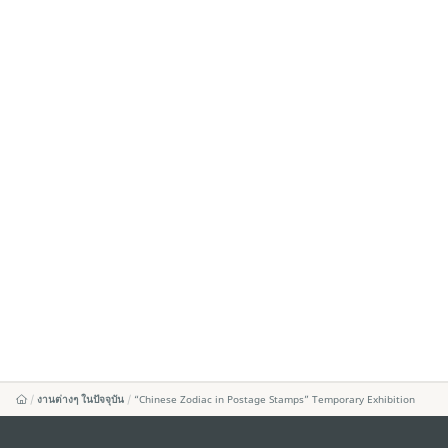
งานต่างๆ ในปัจจุบัน
“Chinese Zodiac in Postage Stamps” Temporary Exhibition