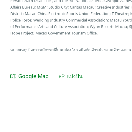
Persons with Disabilities, and the 9th National Special Olympic Game
Affairs Bureau; MGM; Studio City; Caritas Macau; Creative Industries
District; Macao China Electronic Sports Union Federation; T Theatre;
Police Force; Wedding Industry Commercial Association; Macau You
of Performance Arts and Culture Association; Wynn Resorts Macau; SJ
Hope Project; Macao Government Tourism Office.
หมายเหตุ: กิจกรรมมีการเปลี่ยนแปลง โปรคติดต่อเจ้าหน่วยงานเจ้าของงาน
Google Map
แบ่งปัน