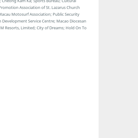
s; Cheong Kam Ka; Sports Bureau; Cultural
 Promotion Association of St. Lazarus Church
 Macau Motosurf Association; Public Security
th Development Service Centre; Macao Diocesan
M Resorts, Limited; City of Dreams; Hold On To