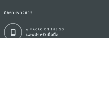
ติดตามข่าวสาร
ดู MACAO ON THE GO
แอพสำหรับมือถือ
สำนักงานการท่องเที่ยวของรัฐบาลมาเก๊า
ที่อยู่
188 อาคารสปริงทาวเวอร์ ชั้น 19 ถนนพญาไท แขวงทุ่ง
พญาไท เขตราชเทวี กรุงเทพมหานคร 10400
อีเมล์
infos@macaotourism.in.th