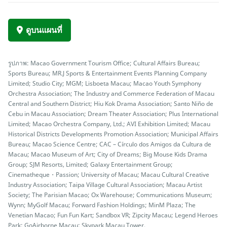
ดูบนแผนที่
รูปภาพ: Macao Government Tourism Office; Cultural Affairs Bureau;
Sports Bureau; MR.J Sports & Entertainment Events Planning Company
Limited; Studio City; MGM; Lisboeta Macau; Macao Youth Symphony
Orchestra Association; The Industry and Commerce Federation of Macau
Central and Southern District; Hiu Kok Drama Association; Santo Niño de
Cebu in Macau Association; Dream Theater Association; Plus International
Limited; Macao Orchestra Company, Ltd.; AVI Exhibition Limited; Macau
Historical Districts Developments Promotion Association; Municipal Affairs
Bureau; Macao Science Centre; CAC – Círculo dos Amigos da Cultura de
Macau; Macao Museum of Art; City of Dreams; Big Mouse Kids Drama
Group; SJM Resorts, Limited; Galaxy Entertainment Group;
Cinematheque・Passion; University of Macau; Macau Cultural Creative
Industry Association; Taipa Village Cultural Association; Macau Artist
Society; The Parisian Macao; Ox Warehouse; Communications Museum;
Wynn; MyGolf Macau; Forward Fashion Holdings; MinM Plaza; The
Venetian Macao; Fun Fun Kart; Sandbox VR; Zipcity Macau; Legend Heroes
Park; GoAirborne Macau; Skypark Macau Tower.