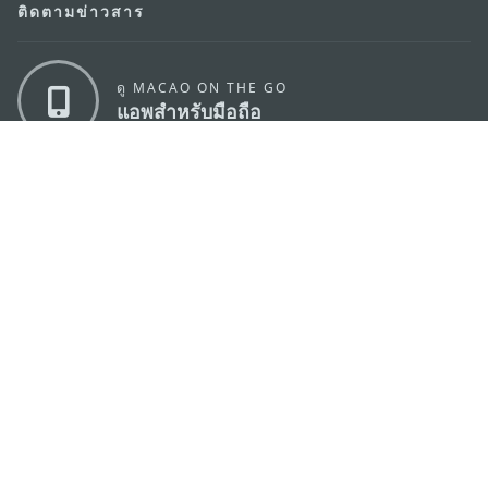
ติดตามข่าวสาร
ดู MACAO ON THE GO
แอพสำหรับมือถือ
สำนักงานการท่องเที่ยวของรัฐบาลมาเก๊า
ที่อยู่
188 อาคารสปริงทาวเวอร์ ชั้น 19 ถนนพญาไท แขวงทุ่ง
พญาไท เขตราชเทวี กรุงเทพมหานคร 10400
อีเมล์
infos@macaotourism.in.th
โทรศัพท์
+669 5254 4464
สายด่วน
+853 2833 3000