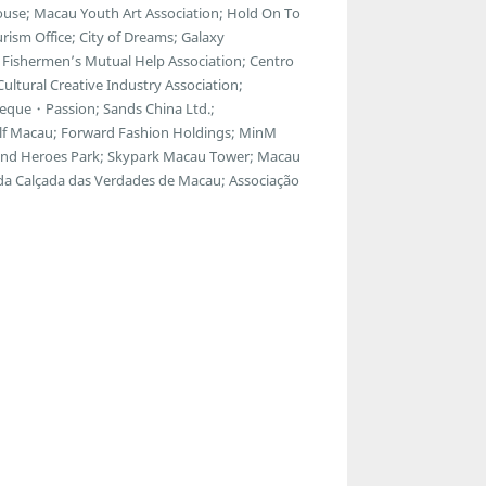
ouse; Macau Youth Art Association; Hold On To
ism Office; City of Dreams; Galaxy
Fishermen’s Mutual Help Association; Centro
ltural Creative Industry Association;
eque・Passion; Sands China Ltd.;
f Macau; Forward Fashion Holdings; MinM
egend Heroes Park; Skypark Macau Tower; Macau
 da Calçada das Verdades de Macau; Associação