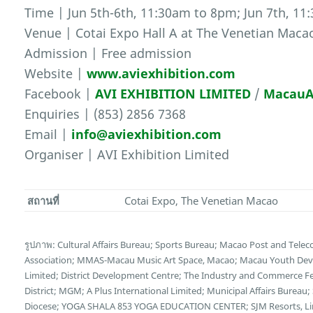
Time | Jun 5th-6th, 11:30am to 8pm; Jun 7th, 1
Venue | Cotai Expo Hall A at The Venetian Maca
Admission | Free admission
Website |
www.aviexhibition.com
Facebook |
AVI EXHIBITION LIMITED
/
MacauA
Enquiries | (853) 2856 7368
Email |
info@aviexhibition.com
Organiser | AVI Exhibition Limited
สถานที่
Cotai Expo, The Venetian Macao
รูปภาพ: Cultural Affairs Bureau; Sports Bureau; Macao Post and Te
Association; MMAS-Macau Music Art Space, Macao; Macau Youth Deve
Limited; District Development Centre; The Industry and Commerce F
District; MGM; A Plus International Limited; Municipal Affairs Bureau
Diocese; YOGA SHALA 853 YOGA EDUCATION CENTER; SJM Resorts, Limi