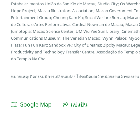
Estabelecimentos União da San Kio de Macau; Studio City; Ox Wareh
Hope Project; Macau Illustrators Association; Macao Government Tour
Entertainment Group; Cheong Kam Ka; Social Welfare Bureau; Macau 
de Cultura e Artes Performativas Cardeal Newman de Macau; Macau Cu
Jumptopia; Macao Science Center; UM Wu Yee Sun Library; Cinemath
Communications Museum; The Venetian Macao; Wynn Palace; MyGol
Plaza; Fun Fun Kart; Sandbox VR; City of Dreams; Zipcity Macau; L
Productivity and Technology Transfer Centre; Associação do Templo
do Templo Na Cha.
หมายเหตุ: กิจกรรมมีการเปลี่ยนแปลง โปรคติดต่อเจ้าหน่วยงานเจ้าของงาน
Google Map
แบ่งปัน