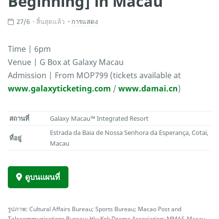
Beginning] in Macau
27/6
สิ้นสุดแล้ว
การแสดง
Time | 6pm
Venue | G Box at Galaxy Macau
Admission | From MOP799 (tickets available at
www.galaxyticketing.com
/
www.damai.cn
)
สถานที่
Galaxy Macau™ Integrated Resort
Estrada da Baia de Nossa Senhora da Esperança, Cotai,
ที่อยู่
Macau
ดูบนแผนที่
รูปภาพ: Cultural Affairs Bureau; Sports Bureau; Macao Post and
Telecommunications Bureau; Hiu Kok Drama Association; MMAS-Macau