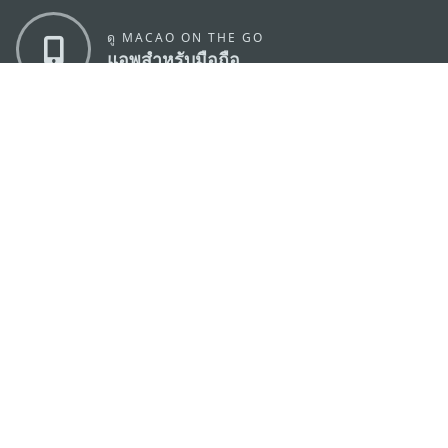
ดู MACAO ON THE GO
แอพสำหรับมือถือ
สำนักงานการท่องเที่ยวของรัฐบาลมาเก๊า
ที่อยู่
188 อาคารสปริงทาวเวอร์ ชั้น 19 ถนนพญาไท แขวงทุ่ง
พญาไท เขตราชเทวี กรุงเทพมหานคร 10400
อีเมล์
infos@macaotourism.in.th
โทรศัพท์
+669 5254 4464
สายด่วน
+853 2833 3000
สำหรับนักท่อง
เที่ยว