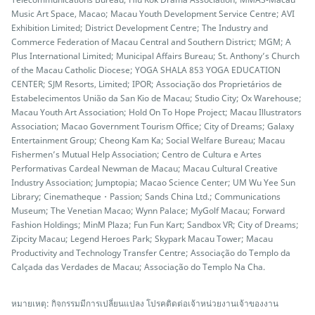
Music Art Space, Macao; Macau Youth Development Service Centre; AVI
Exhibition Limited; District Development Centre; The Industry and
Commerce Federation of Macau Central and Southern District; MGM; A
Plus International Limited; Municipal Affairs Bureau; St. Anthony’s Church
of the Macau Catholic Diocese; YOGA SHALA 853 YOGA EDUCATION
CENTER; SJM Resorts, Limited; IPOR; Associação dos Proprietários de
Estabelecimentos União da San Kio de Macau; Studio City; Ox Warehouse;
Macau Youth Art Association; Hold On To Hope Project; Macau Illustrators
Association; Macao Government Tourism Office; City of Dreams; Galaxy
Entertainment Group; Cheong Kam Ka; Social Welfare Bureau; Macau
Fishermen’s Mutual Help Association; Centro de Cultura e Artes
Performativas Cardeal Newman de Macau; Macau Cultural Creative
Industry Association; Jumptopia; Macao Science Center; UM Wu Yee Sun
Library; Cinematheque・Passion; Sands China Ltd.; Communications
Museum; The Venetian Macao; Wynn Palace; MyGolf Macau; Forward
Fashion Holdings; MinM Plaza; Fun Fun Kart; Sandbox VR; City of Dreams;
Zipcity Macau; Legend Heroes Park; Skypark Macau Tower; Macau
Productivity and Technology Transfer Centre; Associação do Templo da
Calçada das Verdades de Macau; Associação do Templo Na Cha.
หมายเหตุ: กิจกรรมมีการเปลี่ยนแปลง โปรคติดต่อเจ้าหน่วยงานเจ้าของงาน