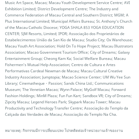
Music Art Space, Macao; Macau Youth Development Service Centre; AVI
Exhibition Limited; District Development Centre; The Industry and
Commerce Federation of Macau Central and Southern District; MGM; A
Plus International Limited; Municipal Affairs Bureau; St. Anthony’s Church
of the Macau Catholic Diocese; YOGA SHALA 853 YOGA EDUCATION
CENTER; SJM Resorts, Limited; IPOR; Associação dos Proprietários de
Estabelecimentos União da San Kio de Macau; Studio City; Ox Warehouse;
Macau Youth Art Association; Hold On To Hope Project; Macau Illustrators
Association; Macao Government Tourism Office; City of Dreams; Galaxy
Entertainment Group; Cheong Kam Ka; Social Welfare Bureau; Macau
Fishermen’s Mutual Help Association; Centro de Cultura e Artes
Performativas Cardeal Newman de Macau; Macau Cultural Creative
Industry Association; Jumptopia; Macao Science Center; UM Wu Yee Sun
Library; Cinematheque・Passion; Sands China Ltd.; Communications
Museum; The Venetian Macao; Wynn Palace; MyGolf Macau; Forward
Fashion Holdings; MinM Plaza; Fun Fun Kart; Sandbox VR; City of Dreams;
Zipcity Macau; Legend Heroes Park; Skypark Macau Tower; Macau
Productivity and Technology Transfer Centre; Associação do Templo da
Calçada das Verdades de Macau; Associação do Templo Na Cha.
หมายเหตุ: กิจกรรมมีการเปลี่ยนแปลง โปรคติดต่อเจ้าหน่วยงานเจ้าของงาน