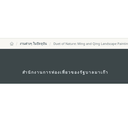
งานต่างๆ ในปัจจุบัน
Duet of Nature: Ming and Qing Landscape Painti
สำนักงานการท่องเที่ยวของรัฐบาลมาเก๊า
ที่อยู่
188 อาคารสปริงทาวเ
พญาไท เขตราชเทวี 
อีเมล์
infos@macaotouris
โทรศัพท์
+669 5254 4464
สายด่วนสำหรับนักท่องเที่ยว
+853 2833 3000