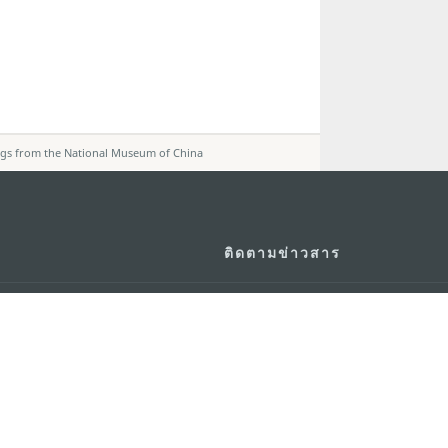
ngs from the National Museum of China
ติดตามข่าวสาร
วอร์ ชั้น 19 ถนนพญาไท แขวงทุ่ง
ดู MACAO ON T
GO
กรุงเทพมหานคร 10400
แอพสำหรับมือถ
m.in.th