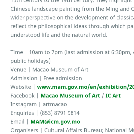
15th century to the 19th century. They highlight 
Chinese landscape painting from the Ming and Qi
wider perspective on the development of classic
reflect the philosophical ideas through which p
understood life and the natural world.
Time | 10am to 7pm (last admission at 6:30pm,
public holidays)
Venue | Macao Museum of Art
Admission | Free admission
Website |
www.mam.gov.mo/en/exhibition/2
Facebook |
Macao Museum of Art
/
IC Art
Instagram | artmacao
Enquiries | (853) 8791 9814
Email |
MAM@icm.gov.mo
Organisers | Cultural Affairs Bureau; National 