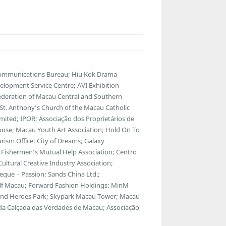
lecommunications Bureau; Hiu Kok Drama
lopment Service Centre; AVI Exhibition
ederation of Macau Central and Southern
; St. Anthony’s Church of the Macau Catholic
ted; IPOR; Associação dos Proprietários de
ouse; Macau Youth Art Association; Hold On To
ism Office; City of Dreams; Galaxy
Fishermen’s Mutual Help Association; Centro
ltural Creative Industry Association;
eque・Passion; Sands China Ltd.;
f Macau; Forward Fashion Holdings; MinM
egend Heroes Park; Skypark Macau Tower; Macau
 da Calçada das Verdades de Macau; Associação