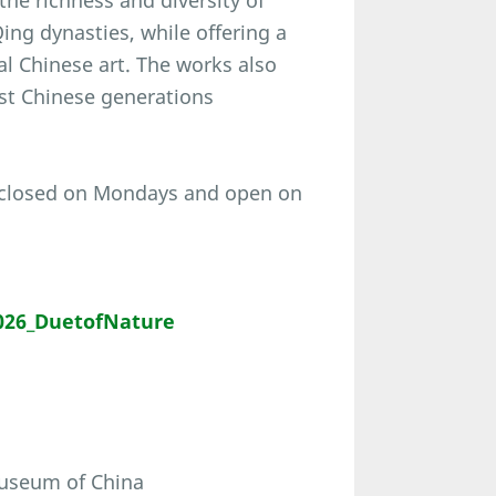
the richness and diversity of
ng dynasties, while offering a
al Chinese art. The works also
ast Chinese generations
 closed on Mondays and open on
026_DuetofNature
Museum of China