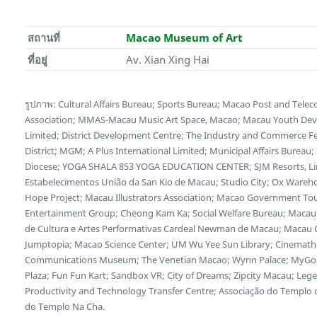
สถานที่
Macao Museum of Art
ที่อยู่
Av. Xian Xing Hai
รูปภาพ: Cultural Affairs Bureau; Sports Bureau; Macao Post and Te
Association; MMAS-Macau Music Art Space, Macao; Macau Youth Deve
Limited; District Development Centre; The Industry and Commerce F
District; MGM; A Plus International Limited; Municipal Affairs Bureau
Diocese; YOGA SHALA 853 YOGA EDUCATION CENTER; SJM Resorts, Limi
Estabelecimentos União da San Kio de Macau; Studio City; Ox Wareh
Hope Project; Macau Illustrators Association; Macao Government Tour
Entertainment Group; Cheong Kam Ka; Social Welfare Bureau; Macau 
de Cultura e Artes Performativas Cardeal Newman de Macau; Macau Cu
Jumptopia; Macao Science Center; UM Wu Yee Sun Library; Cinemath
Communications Museum; The Venetian Macao; Wynn Palace; MyGol
Plaza; Fun Fun Kart; Sandbox VR; City of Dreams; Zipcity Macau; L
Productivity and Technology Transfer Centre; Associação do Templo
do Templo Na Cha.