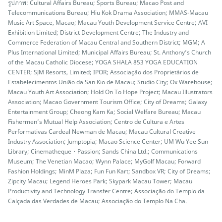
รูปภาพ: Cultural Affairs Bureau; Sports Bureau; Macao Post and
Telecommunications Bureau; Hiu Kok Drama Association; MMAS-Macau
Music Art Space, Macao; Macau Youth Development Service Centre; AVI
Exhibition Limited; District Development Centre; The Industry and
Commerce Federation of Macau Central and Southern District; MGM; A
Plus International Limited; Municipal Affairs Bureau; St. Anthony’s Church
of the Macau Catholic Diocese; YOGA SHALA 853 YOGA EDUCATION
CENTER; SJM Resorts, Limited; IPOR; Associação dos Proprietários de
Estabelecimentos União da San Kio de Macau; Studio City; Ox Warehouse;
Macau Youth Art Association; Hold On To Hope Project; Macau Illustrators
Association; Macao Government Tourism Office; City of Dreams; Galaxy
Entertainment Group; Cheong Kam Ka; Social Welfare Bureau; Macau
Fishermen’s Mutual Help Association; Centro de Cultura e Artes
Performativas Cardeal Newman de Macau; Macau Cultural Creative
Industry Association; Jumptopia; Macao Science Center; UM Wu Yee Sun
Library; Cinematheque・Passion; Sands China Ltd.; Communications
Museum; The Venetian Macao; Wynn Palace; MyGolf Macau; Forward
Fashion Holdings; MinM Plaza; Fun Fun Kart; Sandbox VR; City of Dreams;
Zipcity Macau; Legend Heroes Park; Skypark Macau Tower; Macau
Productivity and Technology Transfer Centre; Associação do Templo da
Calçada das Verdades de Macau; Associação do Templo Na Cha.