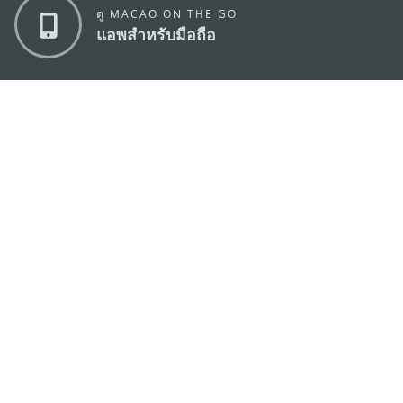
ดู MACAO ON THE GO
แอพสำหรับมือถือ
สำนักงานการท่องเที่ยวของรัฐบาลมาเก๊า
ที่อยู่
188 อาคารสปริงทาวเวอร์ ชั้น 19 ถนนพญาไท แขวงทุ่ง
พญาไท เขตราชเทวี กรุงเทพมหานคร 10400
อีเมล์
infos@macaotourism.in.th
โทรศัพท์
+669 5254 4464
สายด่วน
+853 2833 3000
สำหรับนักท่อง
เที่ยว