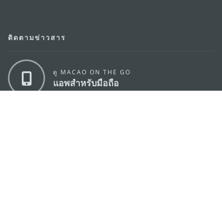
ติดตามข่าวสาร
ดู MACAO ON THE GO
แอพสำหรับมือถือ
สำนักงานการท่องเที่ยวของรัฐบาลมาเก๊า
ที่อยู่
188 อาคารสปริงทาวเวอร์ ชั้น 19 ถนนพญาไท แขวงทุ่ง
พญาไท เขตราชเทวี กรุงเทพมหานคร 10400