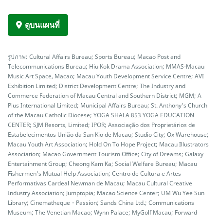
ดูบนแผนที่
รูปภาพ: Cultural Affairs Bureau; Sports Bureau; Macao Post and
Telecommunications Bureau; Hiu Kok Drama Association; MMAS-Macau
Music Art Space, Macao; Macau Youth Development Service Centre; AVI
Exhibition Limited; District Development Centre; The Industry and
Commerce Federation of Macau Central and Southern District; MGM; A
Plus International Limited; Municipal Affairs Bureau; St. Anthony’s Church
of the Macau Catholic Diocese; YOGA SHALA 853 YOGA EDUCATION
CENTER; SJM Resorts, Limited; IPOR; Associação dos Proprietários de
Estabelecimentos União da San Kio de Macau; Studio City; Ox Warehouse;
Macau Youth Art Association; Hold On To Hope Project; Macau Illustrators
Association; Macao Government Tourism Office; City of Dreams; Galaxy
Entertainment Group; Cheong Kam Ka; Social Welfare Bureau; Macau
Fishermen’s Mutual Help Association; Centro de Cultura e Artes
Performativas Cardeal Newman de Macau; Macau Cultural Creative
Industry Association; Jumptopia; Macao Science Center; UM Wu Yee Sun
Library; Cinematheque・Passion; Sands China Ltd.; Communications
Museum; The Venetian Macao; Wynn Palace; MyGolf Macau; Forward