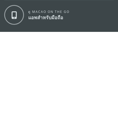
ดู MACAO ON THE GO
แอพสำหรับมือถือ
สำนักงานการท่องเที่ยวของรัฐบาลมาเก๊า
ที่อยู่
188 อาคารสปริงทาวเวอร์ ชั้น 19 ถนนพญาไท แขวงทุ่ง
พญาไท เขตราชเทวี กรุงเทพมหานคร 10400
อีเมล์
infos@macaotourism.in.th
โทรศัพท์
+669 5254 4464
สายด่วน
+853 2833 3000
สำหรับนักท่อง