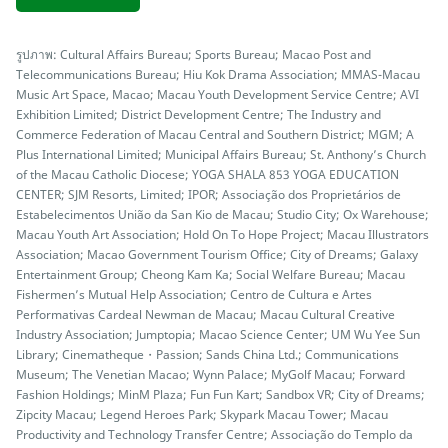
รูปภาพ: Cultural Affairs Bureau; Sports Bureau; Macao Post and
Telecommunications Bureau; Hiu Kok Drama Association; MMAS-Macau
Music Art Space, Macao; Macau Youth Development Service Centre; AVI
Exhibition Limited; District Development Centre; The Industry and
Commerce Federation of Macau Central and Southern District; MGM; A
Plus International Limited; Municipal Affairs Bureau; St. Anthony’s Church
of the Macau Catholic Diocese; YOGA SHALA 853 YOGA EDUCATION
CENTER; SJM Resorts, Limited; IPOR; Associação dos Proprietários de
Estabelecimentos União da San Kio de Macau; Studio City; Ox Warehouse;
Macau Youth Art Association; Hold On To Hope Project; Macau Illustrators
Association; Macao Government Tourism Office; City of Dreams; Galaxy
Entertainment Group; Cheong Kam Ka; Social Welfare Bureau; Macau
Fishermen’s Mutual Help Association; Centro de Cultura e Artes
Performativas Cardeal Newman de Macau; Macau Cultural Creative
Industry Association; Jumptopia; Macao Science Center; UM Wu Yee Sun
Library; Cinematheque・Passion; Sands China Ltd.; Communications
Museum; The Venetian Macao; Wynn Palace; MyGolf Macau; Forward
Fashion Holdings; MinM Plaza; Fun Fun Kart; Sandbox VR; City of Dreams;
Zipcity Macau; Legend Heroes Park; Skypark Macau Tower; Macau
Productivity and Technology Transfer Centre; Associação do Templo da