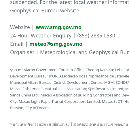
suspended. For the latest local weather informat
Geophysical Bureau website.
Website |
www.smg.gov.mo
24 Hour Weather Enquiry | (853) 2885 0530
Email |
meteo@smg.gov.mo
Organiser | Meteorological and Geophysical Bu
รูปภาพ: Macao Government Tourism Office; Cheong Kam Ka; Lei Heon
Development Bureau; IPOR; Associação dos Proprietários de Estabel
Municipal Affairs Bureau; District Development Centre; MGM; SO-IDEA
Macau Fishermen’s Mutual Help Association; SJM Resorts, Limited; 
Sands China Ltd.; Macao Association of Building Contractors and Deve
City; Macao Light Rapid Transit Corporation, Limited; MacauSLOT; 
Passion; City of Dreams.
หมายเหตุ: กิจกรรมมีการเปลี่ยนแปลง โปรคติดต่อเจ้าหน่วยงานเจ้าของงาน