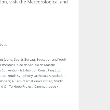
ion, visit the Meteorological and
reau
g Ieong; Sports Bureau; Education and Youth
ecimentos União da San Kio de Macau;
 Convention & Exhibition Consulting Ltd.;
Macao Youth Symphony Orchestra Association;
lopers; A Plus International Limited; Studio
Hold On To Hope Project; Cinematheque・