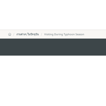
งานต่างๆ ในปัจจุบัน
Visiting During Typhoon Season
สำนักงานการท่องเที่ยวของรัฐบาลมาเก๊า
ที่อยู่
188 อาคารสปริงทาวเ
พญาไท เขตราชเทวี 
อีเมล์
infos@macaotouris
โทรศัพท์
+669 5254 4464
สายด่วนสำหรับนักท่องเที่ยว
+853 2833 3000