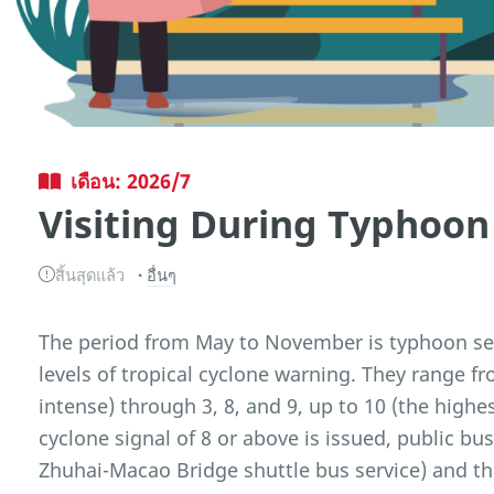
เดือน: 2026/7
Visiting During Typhoon
สิ้นสุดแล้ว
อื่นๆ
The period from May to November is typhoon sea
levels of tropical cyclone warning. They range fr
intense) through 3, 8, and 9, up to 10 (the hig
cyclone signal of 8 or above is issued, public b
Zhuhai-Macao Bridge shuttle bus service) and the