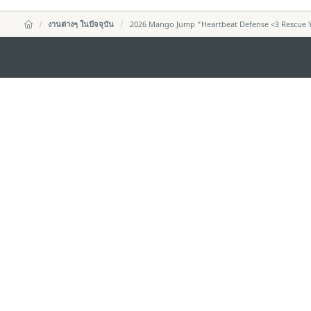
งานต่างๆ ในปัจจุบัน
2026 Mango Jump “Heartbeat Defense <3 Rescue Y
สำนักงานการท่องเที่ยวของรัฐบาลมาเก๊า
ที่อยู่
188 อาคารสปริงทาวเ
พญาไท เขตราชเทวี 
อีเมล์
infos@macaotouris
โทรศัพท์
+669 5254 4464
สายด่วนสำหรับนักท่องเที่ยว
+853 2833 3000
เกี่ยวกับเรา
ติดต่อเรา
ข้อตกลงและเงื่อนไข
นโยบา