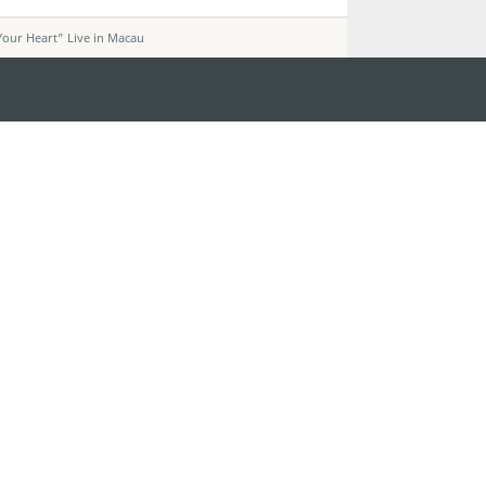
our Heart” Live in Macau
ติดตามข่าวสาร
วอร์ ชั้น 19 ถนนพญาไท แขวงทุ่ง
ดู MACAO ON T
GO
กรุงเทพมหานคร 10400
แอพสำหรับมือถ
m.in.th
ยความเป็นส่วนตัว
พันธกิจด้านการใช้งาน