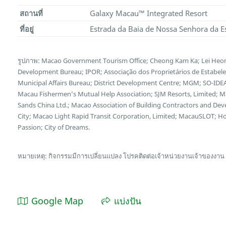
สถานที่
Galaxy Macau™ Integrated Resort
ที่อยู่
Estrada da Baia de Nossa Senhora da E
รูปภาพ: Macao Government Tourism Office; Cheong Kam Ka; Lei Heon
Development Bureau; IPOR; Associação dos Proprietários de Estabel
Municipal Affairs Bureau; District Development Centre; MGM; SO-IDEA
Macau Fishermen’s Mutual Help Association; SJM Resorts, Limited; 
Sands China Ltd.; Macao Association of Building Contractors and Deve
City; Macao Light Rapid Transit Corporation, Limited; MacauSLOT; 
Passion; City of Dreams.
หมายเหตุ: กิจกรรมมีการเปลี่ยนแปลง โปรคติดต่อเจ้าหน่วยงานเจ้าของงาน
Google Map
แบ่งปัน