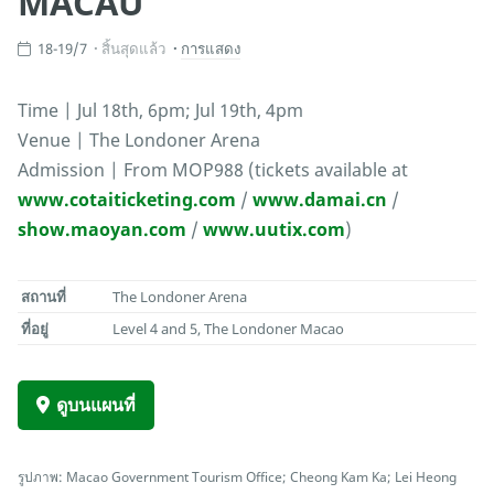
MACAU
18-19/7
สิ้นสุดแล้ว
การแสดง
Time | Jul 18th, 6pm; Jul 19th, 4pm
Venue | The Londoner Arena
Admission | From MOP988 (tickets available at
www.cotaiticketing.com
/
www.damai.cn
/
show.maoyan.com
/
www.uutix.com
)
สถานที่
The Londoner Arena
ที่อยู่
Level 4 and 5, The Londoner Macao
ดูบนแผนที่
รูปภาพ: Macao Government Tourism Office; Cheong Kam Ka; Lei Heong