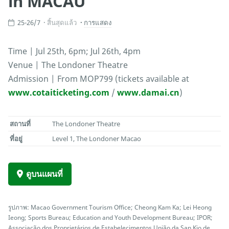
in MACAU
25-26/7
สิ้นสุดแล้ว
การแสดง
Time | Jul 25th, 6pm; Jul 26th, 4pm
Venue | The Londoner Theatre
Admission | From MOP799 (tickets available at
www.cotaiticketing.com
/
www.damai.cn
)
สถานที่
The Londoner Theatre
ที่อยู่
Level 1, The Londoner Macao
ดูบนแผนที่
รูปภาพ: Macao Government Tourism Office; Cheong Kam Ka; Lei Heong
Ieong; Sports Bureau; Education and Youth Development Bureau; IPOR;
Associação dos Proprietários de Estabelecimentos União da San Kio de