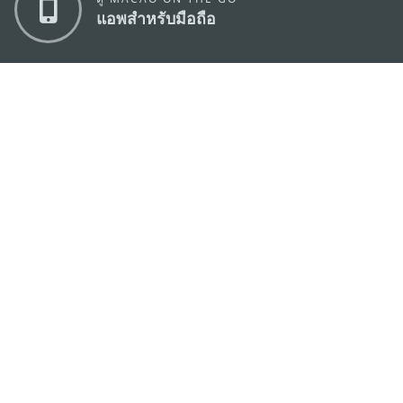
แอพสำหรับมือถือ
สำนักงานการท่องเที่ยวของรัฐบาลมาเก๊า
ที่อยู่
188 อาคารสปริงทาวเวอร์ ชั้น 19 ถนนพญาไท แขวงทุ่ง
พญาไท เขตราชเทวี กรุงเทพมหานคร 10400
อีเมล์
infos@macaotourism.in.th
โทรศัพท์
+669 5254 4464
สายด่วน
+853 2833 3000
สำหรับนักท่อง
เที่ยว