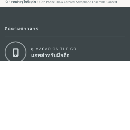
งานต่างๆ ในปัจจุบัน
10th Phone Show Carnival Saxophone Ensemble Concert
ติดตามข่าวสาร
ดู MACAO ON THE GO
แอพสำหรับมือถือ
สำนักงานการท่องเที่ยวของรัฐบาลมาเก๊า
ที่อยู่
188 อาคารสปริงทาวเวอร์ ชั้น 19 ถนนพญาไท แขวงทุ่ง