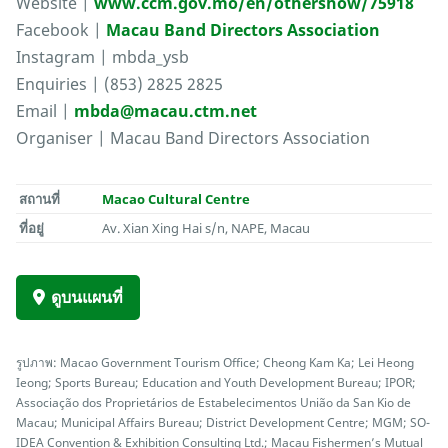
Website |
www.ccm.gov.mo/en/othershow/75918
Facebook |
Macau Band Directors Association
Instagram | mbda_ysb
Enquiries | (853) 2825 2825
Email |
mbda@macau.ctm.net
Organiser | Macau Band Directors Association
สถานที่
Macao Cultural Centre
ที่อยู่
Av. Xian Xing Hai s/n, NAPE, Macau
ดูบนแผนที่
รูปภาพ: Macao Government Tourism Office; Cheong Kam Ka; Lei Heong
Ieong; Sports Bureau; Education and Youth Development Bureau; IPOR;
Associação dos Proprietários de Estabelecimentos União da San Kio de
Macau; Municipal Affairs Bureau; District Development Centre; MGM; SO-
IDEA Convention & Exhibition Consulting Ltd.; Macau Fishermen’s Mutual