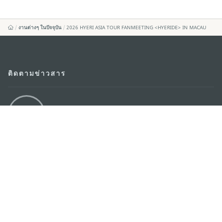
งานต่างๆ ในปัจจุบัน
2026 HYERI ASIA TOUR FANMEETING <HYERIDE> IN MACAU
ติดตามข่าวสาร
ดู MACAO ON THE GO
แอพสำหรับมือถือ
สำนักงานการท่องเที่ยวของรัฐบาลมาเก๊า