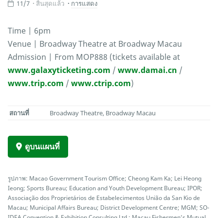
11/7
สิ้นสุดแล้ว
การแสดง
Time | 6pm
Venue | Broadway Theatre at Broadway Macau
Admission | From MOP888 (tickets available at
www.galaxyticketing.com
/
www.damai.cn
/
www.trip.com
/
www.ctrip.com
)
สถานที่
Broadway Theatre, Broadway Macau
ดูบนแผนที่
รูปภาพ: Macao Government Tourism Office; Cheong Kam Ka; Lei Heong
Ieong; Sports Bureau; Education and Youth Development Bureau; IPOR;
Associação dos Proprietários de Estabelecimentos União da San Kio de
Macau; Municipal Affairs Bureau; District Development Centre; MGM; SO-
IDEA Convention & Exhibition Consulting Ltd.; Macau Fishermen’s Mutual