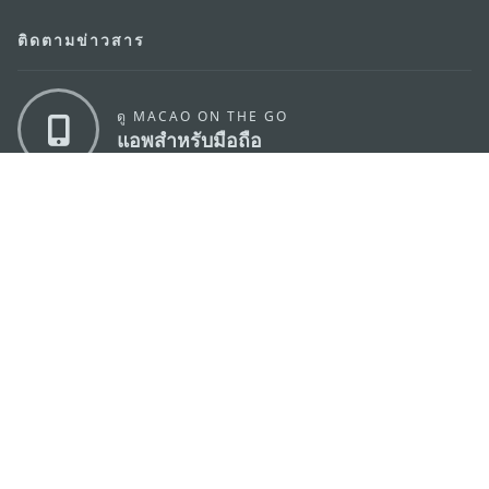
ติดตามข่าวสาร
ดู MACAO ON THE GO
แอพสำหรับมือถือ
สำนักงานการท่องเที่ยวของรัฐบาลมาเก๊า
ที่อยู่
188 อาคารสปริงทาวเวอร์ ชั้น 19 ถนนพญาไท แขวงทุ่ง
พญาไท เขตราชเทวี กรุงเทพมหานคร 10400
อีเมล์
infos@macaotourism.in.th
โทรศัพท์
+669 5254 4464