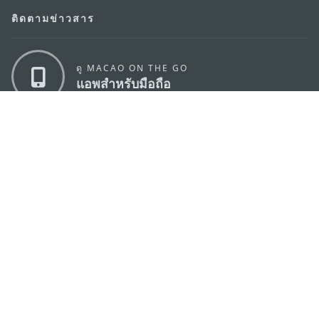
ติดตามข่าวสาร
ดู MACAO ON THE GO
แอพสำหรับมือถือ
สำนักงานการท่องเที่ยวของรัฐบาลมาเก๊า
ที่อยู่
188 อาคารสปริงทาวเวอร์ ชั้น 19 ถนนพญาไท แขวงทุ่ง
พญาไท เขตราชเทวี กรุงเทพมหานคร 10400
อีเมล์
infos@macaotourism.in.th
โทรศัพท์
+669 5254 4464