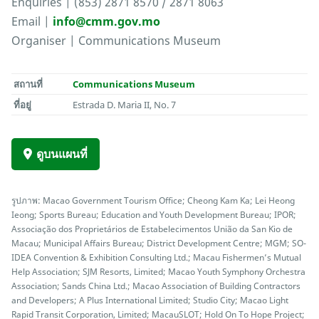
Enquiries | (853) 2871 8570 / 2871 8063
Email |
info@cmm.gov.mo
Organiser | Communications Museum
สถานที่
Communications Museum
ที่อยู่
Estrada D. Maria II, No. 7
ดูบนแผนที่
รูปภาพ: Macao Government Tourism Office; Cheong Kam Ka; Lei Heong
Ieong; Sports Bureau; Education and Youth Development Bureau; IPOR;
Associação dos Proprietários de Estabelecimentos União da San Kio de
Macau; Municipal Affairs Bureau; District Development Centre; MGM; SO-
IDEA Convention & Exhibition Consulting Ltd.; Macau Fishermen’s Mutual
Help Association; SJM Resorts, Limited; Macao Youth Symphony Orchestra
Association; Sands China Ltd.; Macao Association of Building Contractors
and Developers; A Plus International Limited; Studio City; Macao Light
Rapid Transit Corporation, Limited; MacauSLOT; Hold On To Hope Project;