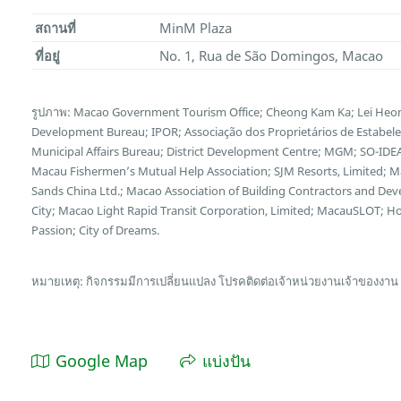
สถานที่
MinM Plaza
ที่อยู่
No. 1, Rua de São Domingos, Macao
รูปภาพ: Macao Government Tourism Office; Cheong Kam Ka; Lei Heon
Development Bureau; IPOR; Associação dos Proprietários de Estabel
Municipal Affairs Bureau; District Development Centre; MGM; SO-IDEA
Macau Fishermen’s Mutual Help Association; SJM Resorts, Limited; 
Sands China Ltd.; Macao Association of Building Contractors and Deve
City; Macao Light Rapid Transit Corporation, Limited; MacauSLOT; 
Passion; City of Dreams.
หมายเหตุ: กิจกรรมมีการเปลี่ยนแปลง โปรคติดต่อเจ้าหน่วยงานเจ้าของงาน
Google Map
แบ่งปัน