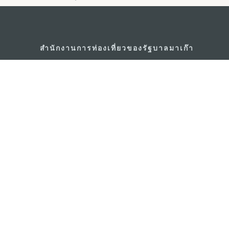
สำนักงานการท่องเที่ยวของรัฐบาลมาเก๊า
ที่อยู่
188 อาคารสปริงทาวเ
พญาไท เขตราชเทวี 
อีเมล์
infos@macaotouris
โทรศัพท์
+669 5254 4464
สายด่วนสำหรับนักท่องเที่ยว
+853 2833 3000
เกี่ยวกับเรา
ติดต่อเรา
ข้อตกลงและเงื่อนไข
นโยบา