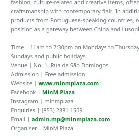
fashion, culture-related and creative items, ofte
craftsmanship with contemporary flair. In additi
products from Portuguese-speaking countries, r
position as a gateway between China and Lusop
Time | 11am to 7:30pm on Mondays to Thursdays
Sundays and public holidays
Venue | No. 1, Rua de São Domingos
Admission | Free admission
Website |
www.minmplaza.com
Facebook |
MinM Plaza
Instagram | minmplaza
Enquiries | (853) 2881 1509
Email |
admin.mp@minmplaza.com
Organiser | MinM Plaza