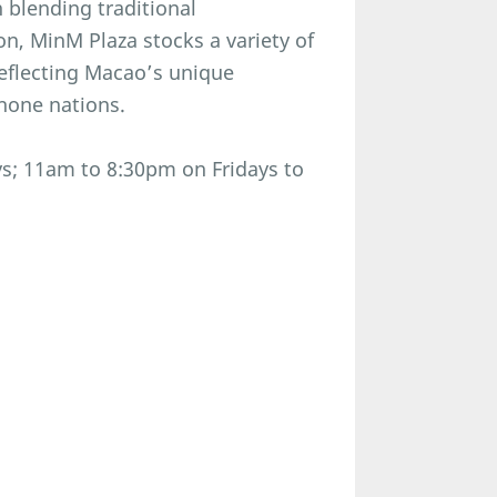
n blending traditional
on, MinM Plaza stocks a variety of
eflecting Macao’s unique
hone nations.
; 11am to 8:30pm on Fridays to