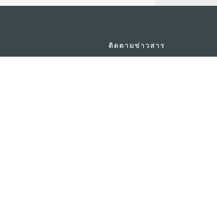
ติดตามข่าวสาร
วอร์ ชั้น 19 ถนนพญาไท แขวงทุ่ง
ดู MACAO ON T
GO
กรุงเทพมหานคร 10400
แอพสำหรับมือถ
m.in.th
ยความเป็นส่วนตัว
พันธกิจด้านการใช้งาน