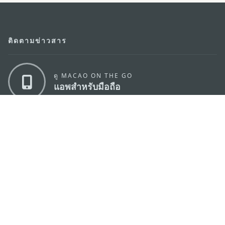
ติดตามข่าวสาร
ดู MACAO ON THE GO
แอพสำหรับมือถือ
สำนักงานการท่องเที่ยวของรัฐบาลมาเก๊า
ที่อยู่
188 อาคารสปริงทาวเวอร์ ชั้น 19 ถนนพญาไท แขวงทุ่ง
พญาไท เขตราชเทวี กรุงเทพมหานคร 10400