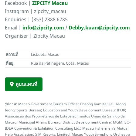
Facebook |
ZIPCITY Macau
Instagram | zipcity_macau
Enquiries | (853) 2888 6785
Email |
info@zipcity.com
/
Debby.kuan@zipcity.com
Organiser | Zipcity Macau
สถานที่
Lisboeta Macau
ที่อยู่
Rua da Patinagem, Cotai, Macau
ดูบนแผนที่
รูปภาพ: Macao Government Tourism Office; Cheong Kam Ka; Lei Heong
Ieong; Sports Bureau; Education and Youth Development Bureau; IPOR;
Associação dos Proprietários de Estabelecimentos União da San Kio de
Macau; Municipal Affairs Bureau; District Development Centre; MGM; SO-
IDEA Convention & Exhibition Consulting Ltd.; Macau Fishermen’s Mutual
Help Association; SJM Resorts, Limited; Macao Youth Symphony Orchestra