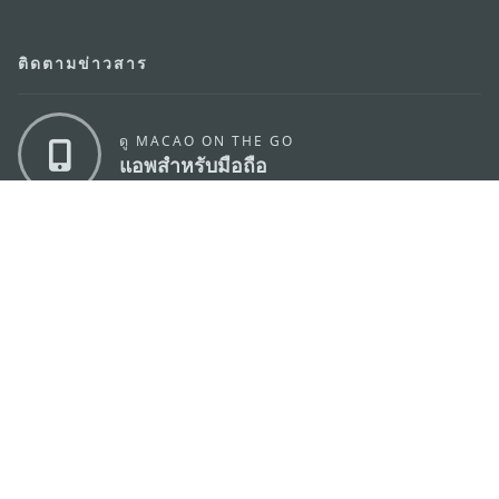
ติดตามข่าวสาร
ดู MACAO ON THE GO
แอพสำหรับมือถือ
สำนักงานการท่องเที่ยวของรัฐบาลมาเก๊า
ที่อยู่
188 อาคารสปริงทาวเวอร์ ชั้น 19 ถนนพญาไท แขวงทุ่ง
พญาไท เขตราชเทวี กรุงเทพมหานคร 10400
อีเมล์
infos@macaotourism.in.th