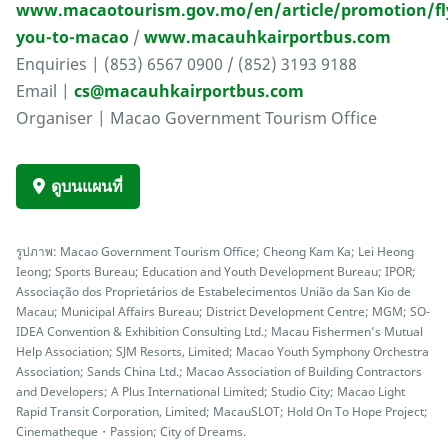
www.macaotourism.gov.mo/en/article/promotion/fl
you-to-macao
/
www.macauhkairportbus.com
Enquiries | (853) 6567 0900 / (852) 3193 9188
Email |
cs@macauhkairportbus.com
Organiser | Macao Government Tourism Office
ดูบนแผนที่
รูปภาพ: Macao Government Tourism Office; Cheong Kam Ka; Lei Heong
Ieong; Sports Bureau; Education and Youth Development Bureau; IPOR;
Associação dos Proprietários de Estabelecimentos União da San Kio de
Macau; Municipal Affairs Bureau; District Development Centre; MGM; SO-
IDEA Convention & Exhibition Consulting Ltd.; Macau Fishermen’s Mutual
Help Association; SJM Resorts, Limited; Macao Youth Symphony Orchestra
Association; Sands China Ltd.; Macao Association of Building Contractors
and Developers; A Plus International Limited; Studio City; Macao Light
Rapid Transit Corporation, Limited; MacauSLOT; Hold On To Hope Project;
Cinematheque・Passion; City of Dreams.