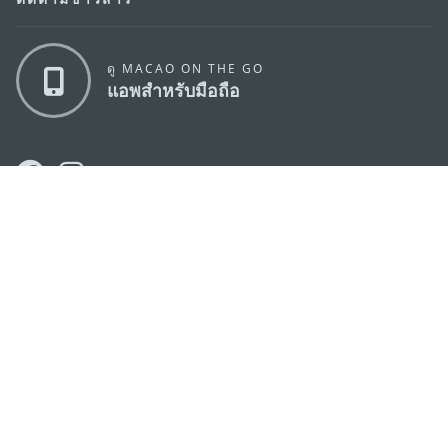
ดู MACAO ON THE GO
แอพสำหรับมือถือ
สำนักงานการท่องเที่ยวของรัฐบาลมาเก๊า
ที่อยู่
188 อาคารสปริงทาวเวอร์ ชั้น 19 ถนนพญาไท แขวงทุ่ง
พญาไท เขตราชเทวี กรุงเทพมหานคร 10400
อีเมล์
infos@macaotourism.in.th
โทรศัพท์
+669 5254 4464
สายด่วน
+853 2833 3000