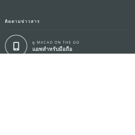
ติดตามข่าวสาร
ดู MACAO ON THE GO
แอพสำหรับมือถือ
สำนักงานการท่องเที่ยวของรัฐบาลมาเก๊า
ที่อยู่
188 อาคารสปริงทาวเวอร์ ชั้น 19 ถนนพญาไท แขวงทุ่ง
พญาไท เขตราชเทวี กรุงเทพมหานคร 10400