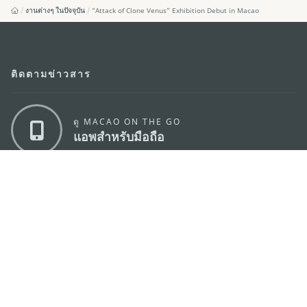
งานต่างๆ ในปัจจุบัน
“Attack of Clone Venus” Exhibition Debut in Macao
ติดตามข่าวสาร
ดู MACAO ON THE GO
แอพสำหรับมือถือ
สำนักงานการท่องเที่ยวของรัฐบาลมาเก๊า
ที่อยู่
188 อาคารสปริงทาวเวอร์ ชั้น 19 ถนนพญาไท แขวงทุ่ง