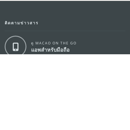
ติดตามข่าวสาร
ดู MACAO ON THE GO
แอพสำหรับมือถือ
สำนักงานการท่องเที่ยวของรัฐบาลมาเก๊า
ที่อยู่
188 อาคารสปริงทาวเวอร์ ชั้น 19 ถนนพญาไท แขวงทุ่ง
พญาไท เขตราชเทวี กรุงเทพมหานคร 10400