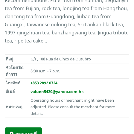
Recommendations: Pu’er tea from Yunnan, tieguanyin
tea from Fujian, rock tea, longjing tea from Hangzhou,
dancong tea from Guangdong, liubao tea from
Guangxi, Taiwanese oolong tea, Sri Lankan black tea,
1997 qingzhuan tea, banzhangwang tea, Jingua tribute
tea, ripe tea cake...
ที่อยู่
G/F, 108 Rua de Cinco de Outubro
ชั่วโมงเปิด
8:30 a.m. - 7 p.m.
ทำการ
โทรศัพท์
+853 2892 0724
อีเมล์
valuen5420@yahoo.com.hk
Operating hours of merchant might have been
หมายเหตุ
adjusted. Please consult the merchant for more
details.