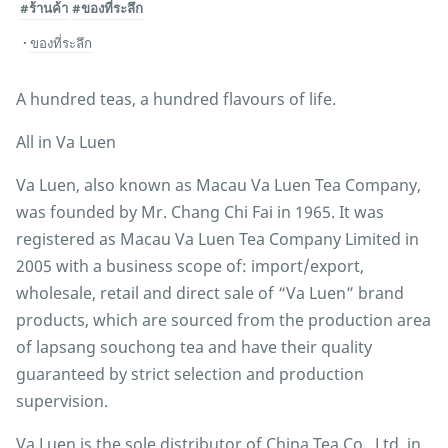
#ร้านค้า
#ของที่ระลึก
ของที่ระลึก
A hundred teas, a hundred flavours of life.
All in Va Luen
Va Luen, also known as Macau Va Luen Tea Company,
was founded by Mr. Chang Chi Fai in 1965. It was
registered as Macau Va Luen Tea Company Limited in
2005 with a business scope of: import/export,
wholesale, retail and direct sale of “Va Luen” brand
products, which are sourced from the production area
of lapsang souchong tea and have their quality
guaranteed by strict selection and production
supervision.
Va Luen is the sole distributor of China Tea Co., Ltd. in