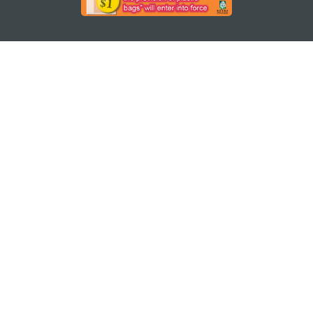
ติดตามข่าวสาร
ดู MACAO ON THE GO
แอพสำหรับมือถือ
สำนักงานการท่องเที่ยวของรัฐบาลมาเก๊า
ที่อยู่
188 อาคารสปริงทาวเวอร์ ชั้น 19 ถนนพญาไท แขวงทุ่ง
พญาไท เขตราชเทวี กรุงเทพมหานคร 10400