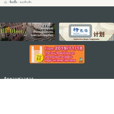
ช็อปปิ้ง
ของที่ระลึก
external links
ติดตามข่าวสาร
ดู MACAO ON THE GO
แอพสำหรับมือถือ