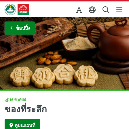
Skip to Main Content
สำนักงานการท่องเที่ยวของรัฐบาลมาเก๊า
ช็อปปิ้ง
16 ทิวทัศน์
ของที่ระลึก
ดูบนแผนที่