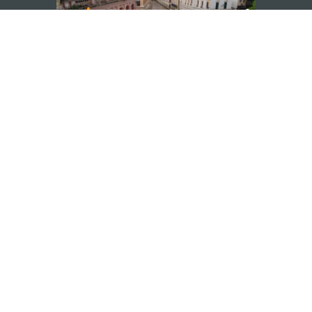
ติดตามข่าวสาร
วอร์ ชั้น 19 ถนนพญาไท แขวงทุ่ง
ดู MACAO ON T
GO
กรุงเทพมหานคร 10400
แอพสำหรับมือถ
m.in.th
ยความเป็นส่วนตัว
พันธกิจด้านการใช้งาน