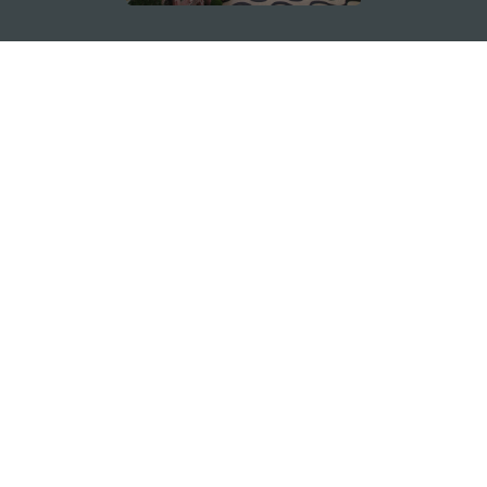
ติดตามข่าวสาร
ดู MACAO ON THE GO
แอพสำหรับมือถือ
สำนักงานการท่องเที่ยวของรัฐบาลมาเก๊า
ที่อยู่
188 อาคารสปริงทาวเวอร์ ชั้น 19 ถนนพญาไท แขวงทุ่ง
พญาไท เขตราชเทวี กรุงเทพมหานคร 10400
อีเมล์
infos@macaotourism.in.th