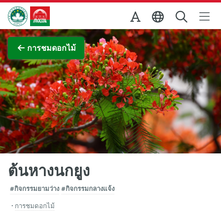
Skip to Main Content
สำนักงานการท่องเที่ยวของรัฐบาลมาเก๊า
ภาพขยาย
การชมดอกไม้
ต้นหางนกยูง
#กิจกรรมยามว่าง
#กิจกรรมกลางแจ้ง
การชมดอกไม้