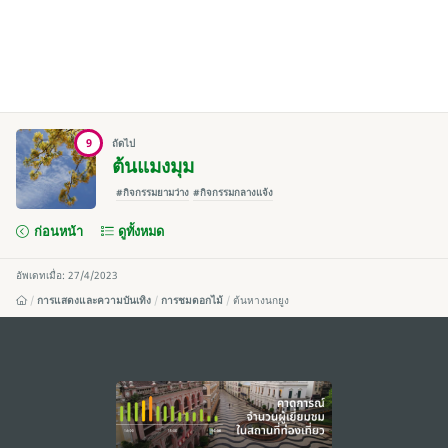
9
ถัดไป
ต้นแมงมุม
#กิจกรรมยามว่าง
#กิจกรรมกลางแจ้ง
ก่อนหน้า
ดูทั้งหมด
อัพเดทเมื่อ: 27/4/2023
การแสดงและความบันเทิง
การชมดอกไม้
ต้นหางนกยูง
external links