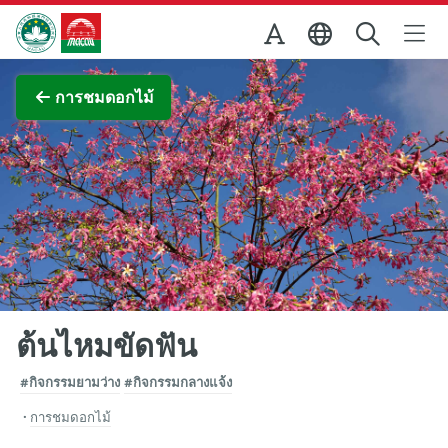
Skip to Main Content
สำนักงานการท่องเที่ยวของรัฐบาลมาเก๊า
ภาพขยาย
การชมดอกไม้
ต้นไหมขัดฟัน
#กิจกรรมยามว่าง
#กิจกรรมกลางแจ้ง
การชมดอกไม้