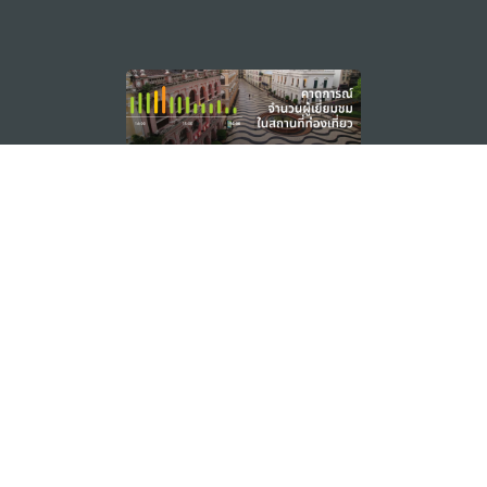
external links
ติดตามข่าวสาร
ดู MACAO ON THE GO
แอพสำหรับมือถือ
สำนักงานการท่องเที่ยวของรัฐบาลมาเก๊า