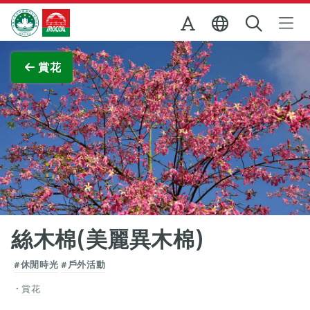
跳至主内容
澳門特別行政區政府旅遊局
查看原圖
賞花
絲木棉(美麗異木棉)
#休閒時光
#戶外活動
賞花