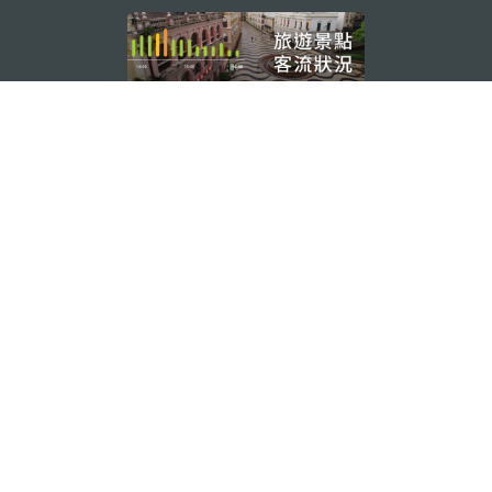
external links
關注我們
輕鬆暢遊澳門
下載手機應用程式
澳門特別行政區政府旅遊局