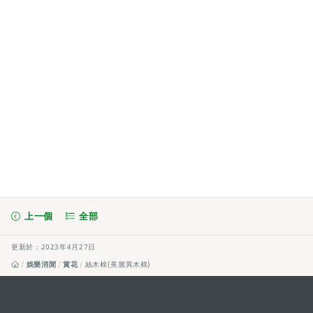
上一個
全部
更新於：2023年4月27日
娛樂消閒
賞花
絲木棉(美麗異木棉)