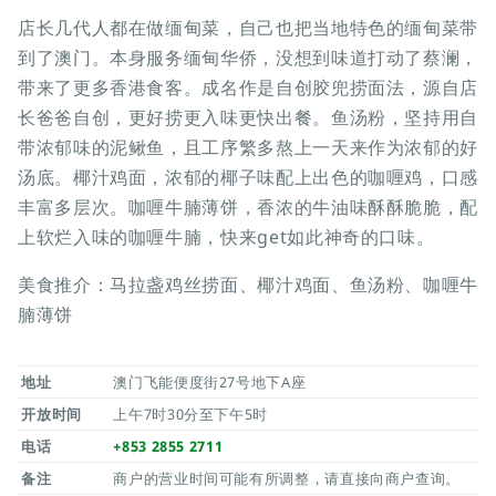
店长几代人都在做缅甸菜，自己也把当地特色的缅甸菜带
到了澳门。本身服务缅甸华侨，没想到味道打动了蔡澜，
带来了更多香港食客。成名作是自创胶兜捞面法，源自店
长爸爸自创，更好捞更入味更快出餐。鱼汤粉，坚持用自
带浓郁味的泥鳅鱼，且工序繁多熬上一天来作为浓郁的好
汤底。椰汁鸡面，浓郁的椰子味配上出色的咖喱鸡，口感
丰富多层次。咖喱牛腩薄饼，香浓的牛油味酥酥脆脆，配
上软烂入味的咖喱牛腩，快来get如此神奇的口味。
美食推介：马拉盏鸡丝捞面、椰汁鸡面、鱼汤粉、咖喱牛
腩薄饼
地址
澳门飞能便度街27号地下A座
开放时间
上午7时30分至下午5时
电话
+853 2855 2711
备注
商户的营业时间可能有所调整，请直接向商户查询。