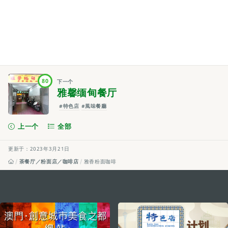
80
下一个
雅馨缅甸餐厅
#特色店
#風味餐廳
上一个
全部
更新于：2023年3月21日
茶餐厅／粉面店／咖啡店
雅香粉面咖啡
external links